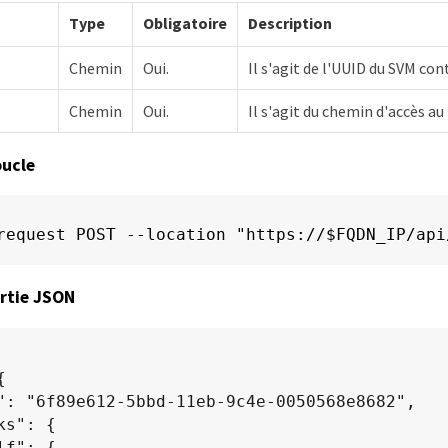
Type
Obligatoire
Description
Chemin
Oui.
Il s'agit de l'UUID du SVM cont
Chemin
Oui.
Il s'agit du chemin d'accès au 
oucle
request POST --location "https://$FQDN_IP/api
rtie JSON