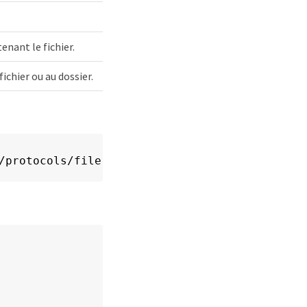
enant le fichier.
fichier ou au dossier.
/protocols/file-security/permissions/$SVM_ID/