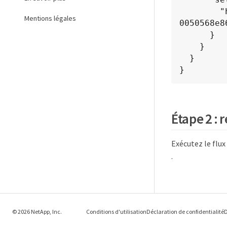
        "href": "/api/cluster/jobs/6f89e612-5bbd-11eb-9c4e-
Mentions légales
0050568e86
      }

    }

  }

}
Étape 2 : 
Exécutez le flux
.
© 2026 NetApp, Inc.
Conditions d'utilisation
Déclaration de confidentialité
D