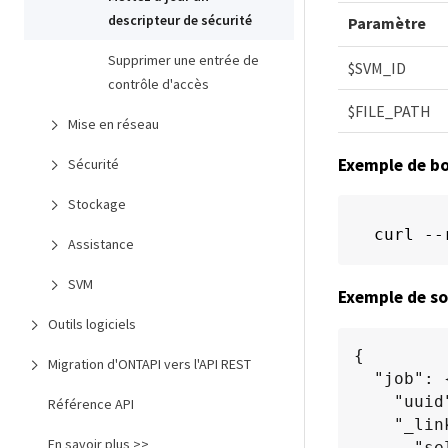
descripteur de sécurité
Paramètre
Supprimer une entrée de
$SVM_ID
contrôle d'accès
$FILE_PATH
Mise en réseau
Exemple de b
Sécurité
Stockage
curl --
Assistance
SVM
Exemple de so
Outils logiciels
{

Migration d'ONTAPI vers l'API REST
  "job": {

    "uuid": "6f89e612-5bbd-11eb-9c4e-0050568e8682",

Référence API
    "_links": {

En savoir plus >>
      "self": {
