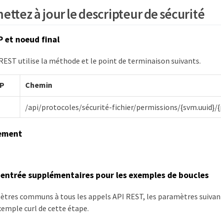
mettez à jour le descripteur de sécurité
 et noeud final
REST utilise la méthode et le point de terminaison suivants.
P
Chemin
/api/protocoles/sécurité-fichier/permissions/{svm.uuid}/
tement
entrée supplémentaires pour les exemples de boucles
ètres communs à tous les appels API REST, les paramètres suiva
exemple curl de cette étape.