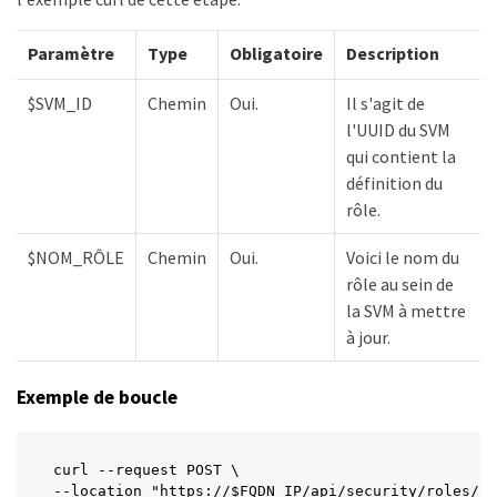
Paramètre
Type
Obligatoire
Description
$SVM_ID
Chemin
Oui.
Il s'agit de
l'UUID du SVM
qui contient la
définition du
rôle.
$NOM_RÔLE
Chemin
Oui.
Voici le nom du
rôle au sein de
la SVM à mettre
à jour.
Exemple de boucle
curl --request POST \

--location "https://$FQDN_IP/api/security/roles/$S