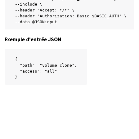
--include \

--header "Accept: */*" \

--header "Authorization: Basic $BASIC_AUTH" \

--data @JSONinput
Exemple d'entrée JSON
{

  "path": "volume clone",

  "access": "all"

}