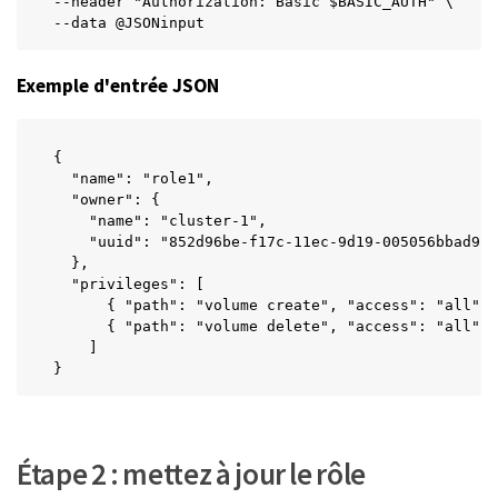
--header "Authorization: Basic $BASIC_AUTH" \

--data @JSONinput
Exemple d'entrée JSON
{

  "name": "role1",

  "owner": {

    "name": "cluster-1",

    "uuid": "852d96be-f17c-11ec-9d19-005056bbad91"

  },

  "privileges": [

      { "path": "volume create", "access": "all" }
      { "path": "volume delete", "access": "all" }

    ]

}
Étape 2 : mettez à jour le rôle