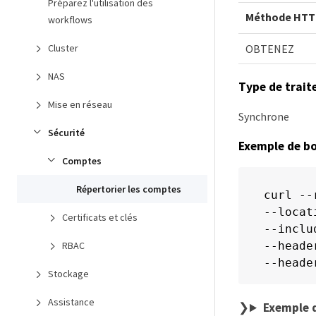
Préparez l'utilisation des
Méthode HTT
workflows
OBTENEZ
Cluster
NAS
Type de trai
Mise en réseau
Synchrone
Sécurité
Exemple de b
Comptes
Répertorier les comptes
curl --
--locat
Certificats et clés
--includ
RBAC
--heade
--heade
Stockage
Assistance
Exemple 