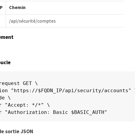
P
Chemin
/api/sécurité/comptes
tement
oucle
request GET \

ion "https://$FQDN_IP/api/security/accounts" \
e \

r "Accept: */*" \

r "Authorization: Basic $BASIC_AUTH"
de sortie JSON