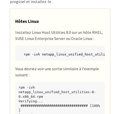
progiciel et installez-le :
Hôtes Linux
Installez Linux Host Utilities 8.0 sur un hôte RHEL,
SUSE Linux Enterprise Server ou Oracle Linux :
rpm -ivh netapp_linux_unified_host_utilities
Vous devriez voir une sortie similaire à l’exemple
suivant :
rpm -ivh 
netapp_linux_unified_host_utilities-8-
0.x86_64.rpm

Verifying...                         
 ################################# [100%
]
