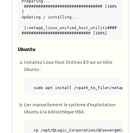
Preparing...                         
 ################################# [100%
]

Updating / installing...

 1:netapp_linux_unified_host_utiliti####
############################# [100%]
Ubuntu
Installez Linux Host Utilities 8.0 sur un hôte
Ubuntu :
sudo apt install /<path_to_file>/netapp_l
Lier manuellement le système d’exploitation
Ubuntu à la bibliothèque HBA :
cp /opt/QLogic_Corporation/QConvergeConso