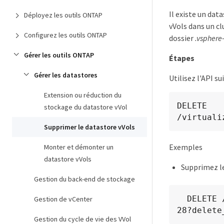
Il existe un dat
Déployez les outils ONTAP
vVols dans un c
Configurez les outils ONTAP
dossier
.vsphere
Gérer les outils ONTAP
Étapes
Gérer les datastores
Utilisez l'API s
Extension ou réduction du
DELETE

stockage du datastore vVol
​/virtuali
Supprimer le datastore vVols
Exemples
Monter et démonter un
datastore vVols
Supprimez le
Gestion du back-end de stockage
  DELETE /api/v1/vcenters/cdded9ad-6bsd-4c9e-b44g-691250bfe2df/vvols/datastores/datastore-
Gestion de vCenter
28?delete
Gestion du cycle de vie des VVol