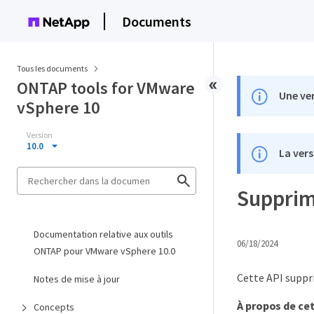
Documents
Tous les documents
ONTAP tools for VMware
Une ver
vSphere 10
Version
10.0
La vers
Supprime
Documentation relative aux outils
06/18/2024
ONTAP pour VMware vSphere 10.0
Cette API suppr
Notes de mise à jour
À propos de ce
Concepts