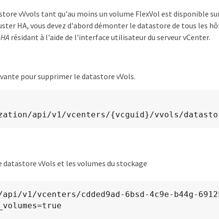
astore vVvols tant qu'au moins un volume FlexVol est disponible su
luster HA, vous devez d'abord démonter le datastore de tous les h
-HA
résidant à l'aide de l'interface utilisateur du serveur vCenter.
uivante pour supprimer le datastore vVols.
zation​/api​/v1​/vcenters​/{vcguid}​/vvols​/datast
 datastore vVols et les volumes du stockage
_volumes=true