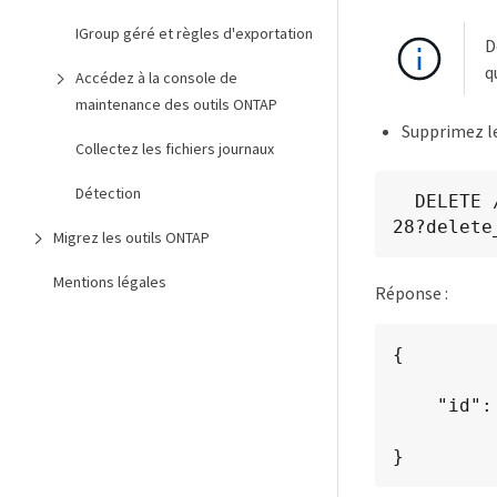
IGroup géré et règles d'exportation
D
q
Accédez à la console de
maintenance des outils ONTAP
Supprimez le
Collectez les fichiers journaux
Détection
  DELETE /api/v1/vcenters/cdded9ad-6bsd-4c9e-b44g-691250bfe2df/vvols/datastores/datastore-
28?delete
Migrez les outils ONTAP
Mentions légales
Réponse :
{

    "id": "1889"

}