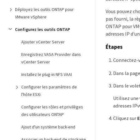
Déployez les outils ONTAP pour
Vous pouvez choi
VMware vSphere
pas fourni, la r
ONTAP pour VMwa
Configurez les outils ONTAP
adresses IP d'un
Ajouter vCenter Server
Étapes
Enregistrez VASA Provider dans
Connectez-vo
vCenter Server
Dans la page
Installez le plug-in NFS VAAI
Dans le vole
Configurer les paramètres de
l'hôte ESXi
Utilisez une 
adresses IPv
Configurer les rôles et privilèges
des utilisateurs ONTAP
Cliquez sur
E
Ajout d'un système back-end
Associer un back-end de stockage