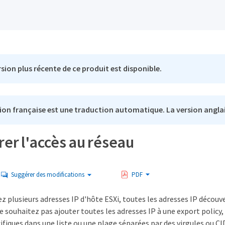
sion plus récente de ce produit est disponible.
ion française est une traduction automatique. La version anglai
er l'accès au réseau
Suggérer des modifications
PDF
z plusieurs adresses IP d'hôte ESXi, toutes les adresses IP découv
ne souhaitez pas ajouter toutes les adresses IP à une export polic
ifiques dans une liste ou une plage séparées par des virgules ou C