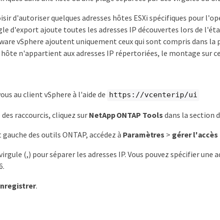
sir d'autoriser quelques adresses hôtes ESXi spécifiques pour l'o
ègle d'export ajoute toutes les adresses IP découvertes lors de l'ét
re vSphere ajoutent uniquement ceux qui sont compris dans la pla
 hôte n'appartient aux adresses IP répertoriées, le montage sur c
us au client vSphere à l'aide de
https://vcenterip/ui
 des raccourcis, cliquez sur
NetApp ONTAP Tools
dans la section 
t gauche des outils ONTAP, accédez à
Paramètres
>
gérer l'accès
virgule (,) pour séparer les adresses IP. Vous pouvez spécifier une 
6.
nregistrer
.