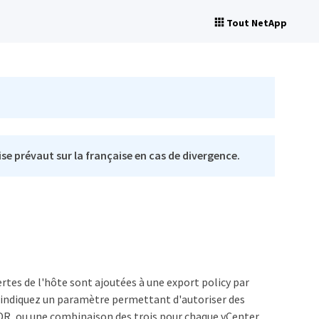
Tout NetApp
se prévaut sur la française en cas de divergence.
ertes de l'hôte sont ajoutées à une export policy par
y, indiquez un paramètre permettant d'autoriser des
IDR, ou une combinaison des trois pour chaque vCenter.