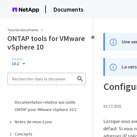
Documents
Tous les documents
ONTAP tools for VMware
Une ver
vSphere 10
Version
10.2
La vers
Configur
Documentation relative aux outils
01/17/2025
ONTAP pour VMware vSphere 10.2
Lorsque vous ave
Notes de mise à jour
défaut. Si vous 
Concepts
adresses IP spéc