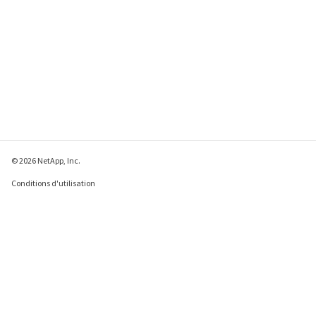
© 2026 NetApp, Inc.
Conditions d'utilisation
Déclaration de
confidentialité
Déclaration sur les
cookies
Paramètres des cookies
Envoyer des commentaires à propos de cette page