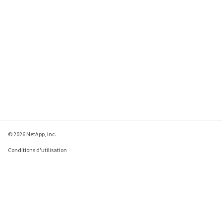
© 2026 NetApp, Inc.
Conditions d'utilisation
Déclaration de
confidentialité
Déclaration sur les
cookies
Paramètres des cookies