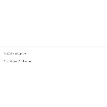
© 2026 NetApp, Inc.
Conditions d'utilisation
Déclaration de
confidentialité
Déclaration sur les
cookies
Paramètres des cookies
Envoyer des commentaires à propos de cette page