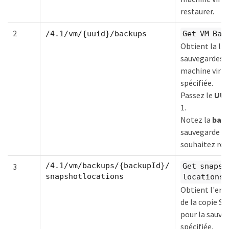
restaurer.
2
/4.1/vm/{uuid}/backups
Get VM Bac
Obtient la lis
sauvegardes p
machine virtu
spécifiée.
Passez le
UUI
1.
Notez la
bac
sauvegarde qu
souhaitez res
/4.1/vm/backups/{backupId}/
3
Get snapsh
snapshotlocations
locations
Obtient l'em
de la copie S
pour la sauve
spécifiée.