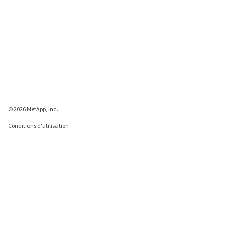
© 2026 NetApp, Inc.
Conditions d'utilisation
Déclaration de
confidentialité
Déclaration sur les
cookies
Paramètres des cookies
Envoyer des commentaires à propos de cette page