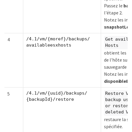
Passez le
bac
l'étape 2.
Notez les in
snapshotLoc
/4.1/vm/{moref}/backups/
4
Get availa
availableesxhosts
Hosts
obtient les i
de l'hôte sur 
sauvegarde es
Notez les in
disponibleEs
/4.1/vm/{uuid}/backups/
5
Restore VM
{backupId}/restore
backup usi
or restore
deleted VM
restaure la s
spécifiée.