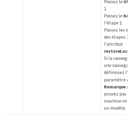
Passez le
UUI
1.
Passez le
bac
l'étape 2.
Passez les in
des étapes 3 e
l'attribut
restoreLoca
Si la sauvegar
une sauvegard
définissez l'
paramètre à « 
Remarque :
v
pouvez pas re
machine virtue
un modèle.