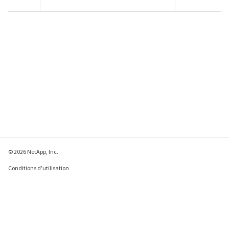
© 2026 NetApp, Inc.
Conditions d'utilisation
Déclaration de
confidentialité
Déclaration sur les
cookies