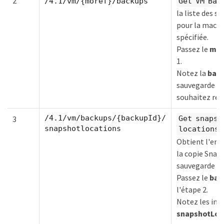
2
/4.1/vm/{moref}/backups
Get VM Bac
la liste des s
pour la machi
spécifiée.
Passez le
mor
1.
Notez la
bac
sauvegarde qu
souhaitez res
/4.1/vm/backups/{backupId}/
3
Get snapsh
snapshotlocations
locations
Obtient l'em
la copie Snap
sauvegarde sp
Passez le
bac
l'étape 2.
Notez les in
snapshotLoc