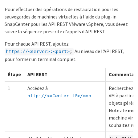
Pour effectuer des opérations de restauration pour les
sauvegardes de machines virtuelles à l'aide du plug-in
SnapCenter pour les API REST VMware vSphere, vous devez
suivre la séquence prescrite d'appels d'API REST.
Pour chaque API REST, ajoutez
Au niveau de l'API REST,
https://<server>:<port>
;
pour former un terminal complet.
Étape
API REST
Commentair
1
Accédez à
Recherchez le
VM à partir de
http://<vCenter-IP>/mob
objets gérés 
Notez le
mor
machine virtu
souhaitez res