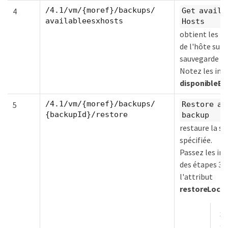
/4.1/vm/{moref}/backups/
4
Get availa
availableesxhosts
Hosts
obtient les i
de l'hôte sur 
sauvegarde es
Notez les in
disponibleEs
/4.1/vm/{moref}/backups/
5
Restore a 
{backupId}/restore
backup
restaure la s
spécifiée.
Passez les in
des étapes 3 e
l'attribut
restoreLoca
Si
sa