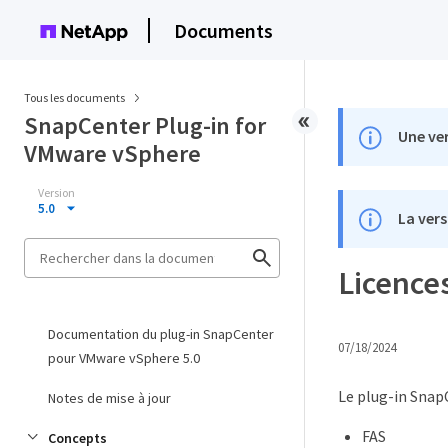
Documents
Tous les documents
SnapCenter Plug-in for
Une ver
VMware vSphere
Version
5.0
La vers
Licence
Documentation du plug-in SnapCenter
07/18/2024
pour VMware vSphere 5.0
Le plug-in SnapC
Notes de mise à jour
FAS
Concepts