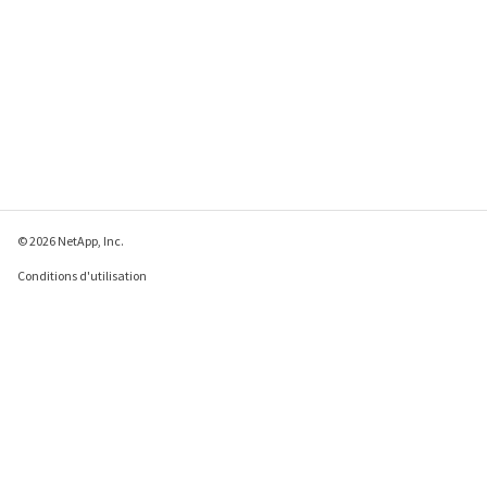
© 2026 NetApp, Inc.
Conditions d'utilisation
Déclaration de
confidentialité
Déclaration sur les
cookies
Paramètres des cookies
Envoyer des commentaires à propos de cette page