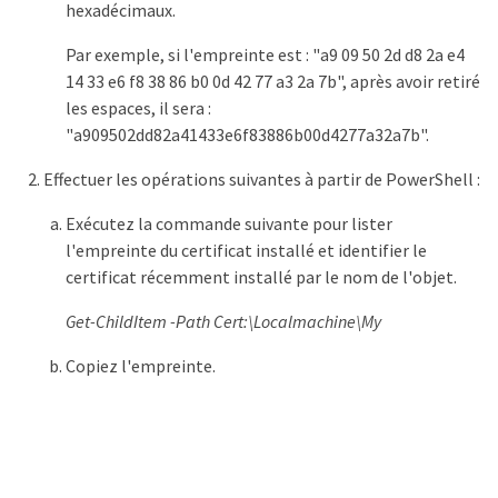
hexadécimaux.
Par exemple, si l'empreinte est : "a9 09 50 2d d8 2a e4
14 33 e6 f8 38 86 b0 0d 42 77 a3 2a 7b", après avoir retiré
les espaces, il sera :
"a909502dd82a41433e6f83886b00d4277a32a7b".
Effectuer les opérations suivantes à partir de PowerShell :
Exécutez la commande suivante pour lister
l'empreinte du certificat installé et identifier le
certificat récemment installé par le nom de l'objet.
Get-ChildItem -Path Cert:\Localmachine\My
Copiez l'empreinte.