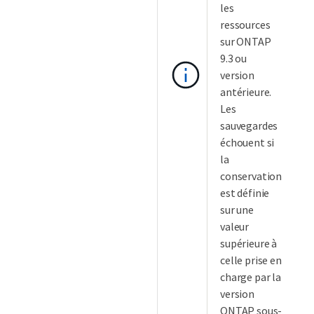
les
ressources
sur ONTAP
9.3 ou
version
antérieure.
Les
sauvegardes
échouent si
la
conservation
est définie
sur une
valeur
supérieure à
celle prise en
charge par la
version
ONTAP sous-