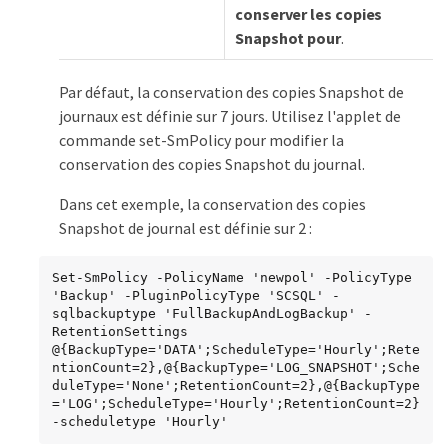
conserver les copies
Snapshot pour
.
Par défaut, la conservation des copies Snapshot de
journaux est définie sur 7 jours. Utilisez l'applet de
commande set-SmPolicy pour modifier la
conservation des copies Snapshot du journal.
Dans cet exemple, la conservation des copies
Snapshot de journal est définie sur 2 :
Set-SmPolicy -PolicyName 'newpol' -PolicyType 
'Backup' -PluginPolicyType 'SCSQL' -
sqlbackuptype 'FullBackupAndLogBackup' -
RetentionSettings 
@{BackupType='DATA';ScheduleType='Hourly';Rete
ntionCount=2},@{BackupType='LOG_SNAPSHOT';Sche
duleType='None';RetentionCount=2},@{BackupType
='LOG';ScheduleType='Hourly';RetentionCount=2} 
-scheduletype 'Hourly'