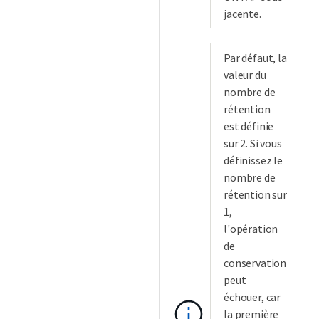
jacente.
Par défaut, la
valeur du
nombre de
rétention
est définie
sur 2. Si vous
définissez le
nombre de
rétention sur
1,
l'opération
de
conservation
peut
échouer, car
la première