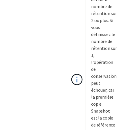
nombre de
rétention sur
2 ou plus. Si
vous
définissez le
nombre de
rétention sur
1,
l'opération
de
conservation
peut
échouer, car
la première
copie
Snapshot
est la copie
de référence