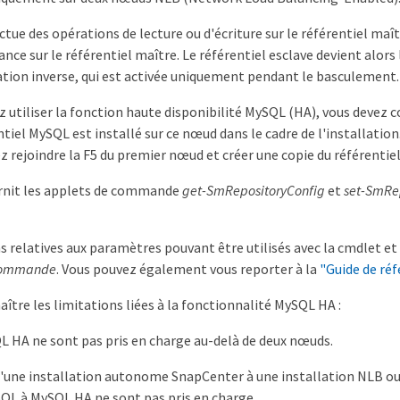
tue des opérations de lecture ou d'écriture sur le référentiel maî
lance sur le référentiel maître. Le référentiel esclave devient alo
cation inverse, qui est activée uniquement pendant le basculement.
z utiliser la fonction haute disponibilité MySQL (HA), vous devez
tiel MySQL est installé sur ce nœud dans le cadre de l'installation
z rejoindre la F5 du premier nœud et créer une copie du référentie
rnit les applets de commande
get-SmRepositoryConfig
et
set-SmRe
s relatives aux paramètres pouvant être utilisés avec la cmdlet e
commande
. Vous pouvez également vous reporter à la
"Guide de ré
ître les limitations liées à la fonctionnalité MySQL HA :
 HA ne sont pas pris en charge au-delà de deux nœuds.
'une installation autonome SnapCenter à une installation NLB ou
QL à MySQL HA ne sont pas pris en charge.