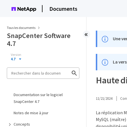
Documents
Tous les documents
SnapCenter Software
Une ver
4.7
Version
4.7
La vers
Haute d
Documentation sur le logiciel
11/21/2024
Cont
SnapCenter 4.7
La réplication 
Notes de mise à jour
MySQL (maître) 
Concepts
disponibilité u