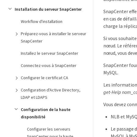
Installation du serveur SnapCenter
SnapCenter effec
en cas de défail
Workflow d'installation
charge la répli
Préparez-vous à installer le serveur
Si vous souhaite
SnapCenter
nœud. Le référen
nœud, vous deve
Installez le serveur SnapCenter
SnapCenter fou
Connectez-vous à SnapCenter
MySQL.
Configurer le certificat CA
Les information
Configuration d'Active Directory,
get-Help nom_
LDAP et LDAPS
Vous devez conna
Configuration de la haute
NLB et MySQL
disponibilité
Le passage d
Configurer les serveurs
MySQL à MyS
SnapCenter pour la haute