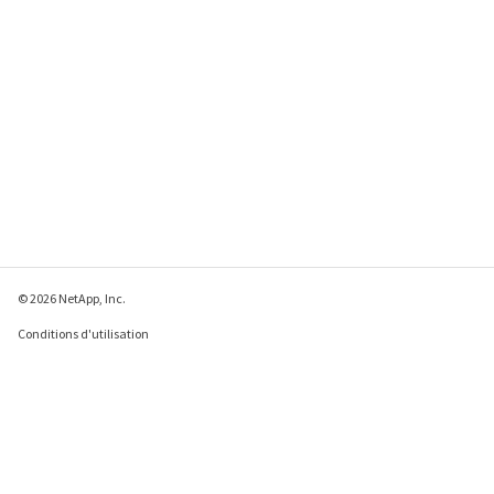
© 2026 NetApp, Inc.
Conditions d'utilisation
Déclaration de
confidentialité
Déclaration sur les
cookies
Paramètres des cookies