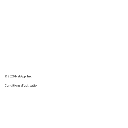
© 2026 NetApp, Inc.
Conditions d'utilisation
Déclaration de
confidentialité
Déclaration sur les
cookies
Paramètres des cookies