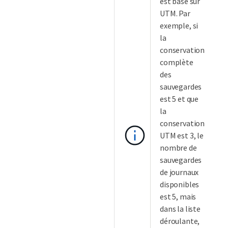
est basé sur
UTM. Par
exemple, si
la
conservation
complète
des
sauvegardes
est 5 et que
la
conservation
UTM est 3, le
nombre de
sauvegardes
de journaux
disponibles
est 5, mais
dans la liste
déroulante,