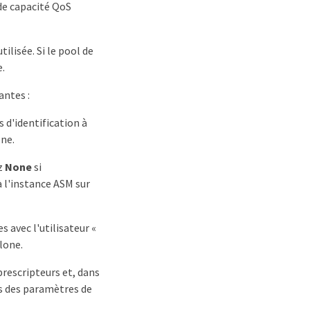
de capacité QoS
ilisée. Si le pool de
e.
antes :
 d'identification à
one.
ez
None
si
à l'instance ASM sur
 avec l'utilisateur «
clone.
prescripteurs et, dans
s des paramètres de