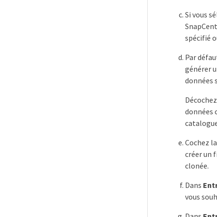
Si vous s
SnapCente
spécifié o
Par défau
générer u
données s
Décochez 
données c
catalogue
Cochez la
créer un 
clonée.
Dans
Entr
vous souh
Dans
Entr