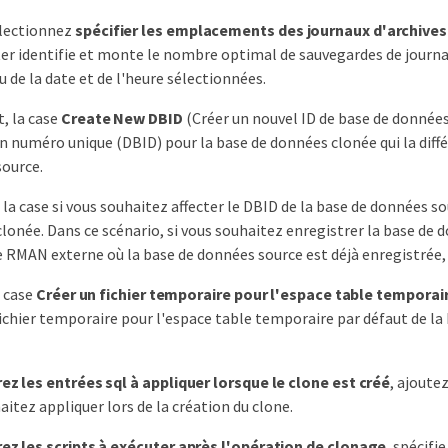
électionnez
spécifier les emplacements des journaux d'archives
r identifie et monte le nombre optimal de sauvegardes de journa
u de la date et de l'heure sélectionnées.
t, la case
Create New DBID
(Créer un nouvel ID de base de données
n numéro unique (DBID) pour la base de données clonée qui la diffé
ource.
la case si vous souhaitez affecter le DBID de la base de données so
lonée. Dans ce scénario, si vous souhaitez enregistrer la base de 
 RMAN externe où la base de données source est déjà enregistrée,
 case
Créer un fichier temporaire pour l'espace table temporai
fichier temporaire pour l'espace table temporaire par défaut de l
ez les entrées sql à appliquer lorsque le clone est créé
, ajoute
aitez appliquer lors de la création du clone.
ez les scripts à exécuter après l'opération de clonage
, spécifi