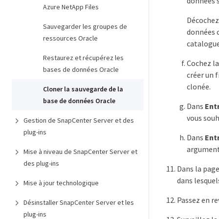
données s
Azure NetApp Files
Décochez 
Sauvegarder les groupes de
données c
ressources Oracle
catalogue
Restaurez et récupérez les
Cochez la
bases de données Oracle
créer un 
clonée.
Cloner la sauvegarde de la
base de données Oracle
Dans
Entr
vous souh
Gestion de SnapCenter Server et des
plug-ins
Dans
Entr
arguments
Mise à niveau de SnapCenter Server et
des plug-ins
Dans la page
dans lesquel
Mise à jour technologique
Passez en re
Désinstaller SnapCenter Server et les
plug-ins