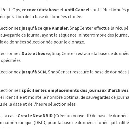
e Post-Ops,
recover database
et
until Cancel
sont sélectionnés p
 récupération de la base de données clonée.
électionnez
jusqu'à ce que Annuler
, SnapCenter effectue la récup
sauvegarde de journal ayant la séquence ininterrompue des journau
e de données sélectionnée pour le clonage.
électionnez
Date et heure
, SnapCenter restaure la base de données
 spécifiées.
électionnez
jusqu'à SCN
, SnapCenter restaure la base de données 
électionnez
spécifier les emplacements des journaux d'archives
r identifie et monte le nombre optimal de sauvegardes de journa
u de la date et de l'heure sélectionnées.
t, la case
Create New DBID
(Créer un nouvel ID de base de données
n numéro unique (DBID) pour la base de données clonée qui la diffé