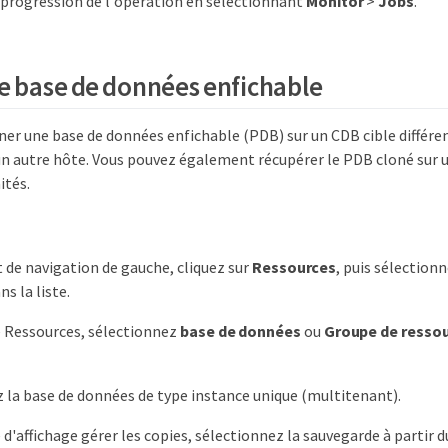
a progression de l'opération en sélectionnant
Monitor
>
Jobs
.
e base de données enfichable
er une base de données enfichable (PDB) sur un CDB cible différen
 autre hôte. Vous pouvez également récupérer le PDB cloné sur u
ités.
t de navigation de gauche, cliquez sur
Ressources
, puis sélectionn
s la liste.
e Ressources, sélectionnez
base de données
ou
Groupe de resso
 la base de données de type instance unique (multitenant).
 d'affichage gérer les copies, sélectionnez la sauvegarde à partir 