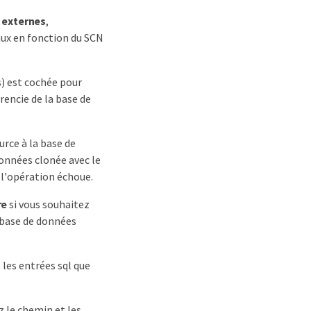
 externes
,
ux en fonction du SCN
) est cochée pour
rencie de la base de
urce à la base de
données clonée avec le
 l'opération échoue.
re
si vous souhaitez
a base de données
z les entrées sql que
ez le chemin et les