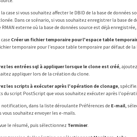
ource.
la case si vous souhaitez affecter le DBID de la base de données so
lonée. Dans ce scénario, si vous souhaitez enregistrer la base de 
 RMAN externe où la base de données source est déjà enregistrée,
 case
Créer un fichier temporaire pour l'espace table temporai
fichier temporaire pour l'espace table temporaire par défaut de l
ez les entrées sql à appliquer lorsque le clone est créé
, ajoute
aitez appliquer lors de la création du clone.
ez les scripts à exécuter après l'opération de clonage
, spécifi
 du script PostScript que vous souhaitez exécuter après l'opérati
 notification, dans la liste déroulante Préférences de
E-mail
, sél
s vous souhaitez envoyer les e-mails.
vue le résumé, puis sélectionnez
Terminer
.