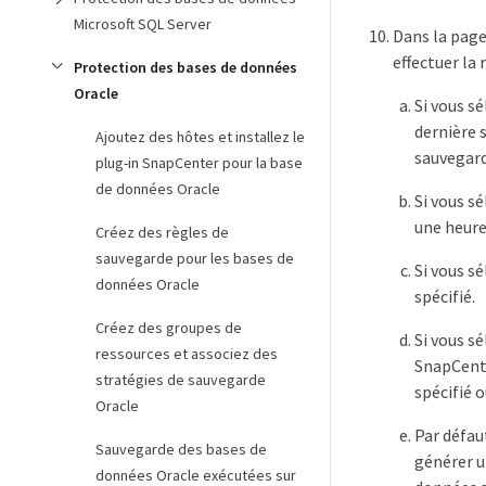
Microsoft SQL Server
Dans la pag
effectuer la
Protection des bases de données
Oracle
Si vous s
dernière 
Ajoutez des hôtes et installez le
sauvegard
plug-in SnapCenter pour la base
de données Oracle
Si vous s
une heure
Créez des règles de
sauvegarde pour les bases de
Si vous s
données Oracle
spécifié.
Créez des groupes de
Si vous s
ressources et associez des
SnapCente
stratégies de sauvegarde
spécifié o
Oracle
Par défau
Sauvegarde des bases de
générer u
données Oracle exécutées sur