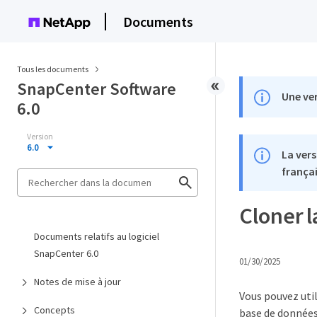
Documents
Tous les documents
SnapCenter Software
Une ver
6.0
Version
6.0
La vers
françai
Cloner 
Documents relatifs au logiciel
SnapCenter 6.0
01/30/2025
Notes de mise à jour
Vous pouvez util
Concepts
base de données.