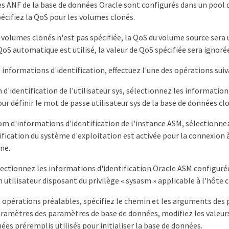
es ANF de la base de données Oracle sont configurés dans un pool 
écifiez la QoS pour les volumes clonés.
 volumes clonés n'est pas spécifiée, la QoS du volume source sera ut
QoS automatique est utilisé, la valeur de QoS spécifiée sera ignoré
 informations d'identification, effectuez l'une des opérations suiv
d'identification de l'utilisateur sys, sélectionnez les informations
our définir le mot de passe utilisateur sys de la base de données cl
om d'informations d'identification de l'instance ASM, sélectionn
ification du système d'exploitation est activée pour la connexion 
one.
lectionnez les informations d'identification Oracle ASM configurées
n utilisateur disposant du privilège « sysasm » applicable à l'hôte 
 opérations préalables, spécifiez le chemin et les arguments des 
aramètres des paramètres de base de données, modifiez les valeur
ées préremplis utilisés pour initialiser la base de données.