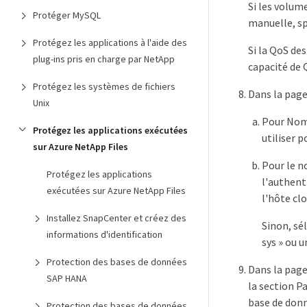
Si les volum
Protéger MySQL
manuelle, sp
Protégez les applications à l'aide des
Si la QoS des
plug-ins pris en charge par NetApp
capacité de 
Protégez les systèmes de fichiers
Dans la page
Unix
Pour Nom 
Protégez les applications exécutées
utiliser p
sur Azure NetApp Files
Pour le n
Protégez les applications
l'authent
exécutées sur Azure NetApp Files
l'hôte cl
Installez SnapCenter et créez des
Sinon, sé
informations d'identification
sys » ou u
Protection des bases de données
Dans la page
SAP HANA
la section P
base de donn
Protection des bases de données