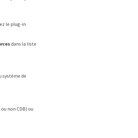
ez le plug-in
urces
dans la liste
du système de
B ou non CDB) ou