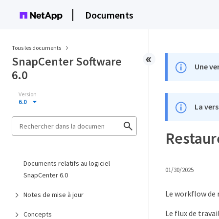
Documents
Tous les documents
SnapCenter Software
Une ver
6.0
Version
6.0
La vers
Restaure
Documents relatifs au logiciel
01/30/2025
SnapCenter 6.0
Le workflow de r
Notes de mise à jour
Le flux de trava
Concepts