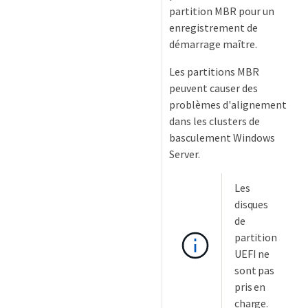
partition MBR pour un
enregistrement de
démarrage maître.
Les partitions MBR
peuvent causer des
problèmes d'alignement
dans les clusters de
basculement Windows
Server.
Les
disques
de
partition
UEFI ne
sont pas
pris en
charge.