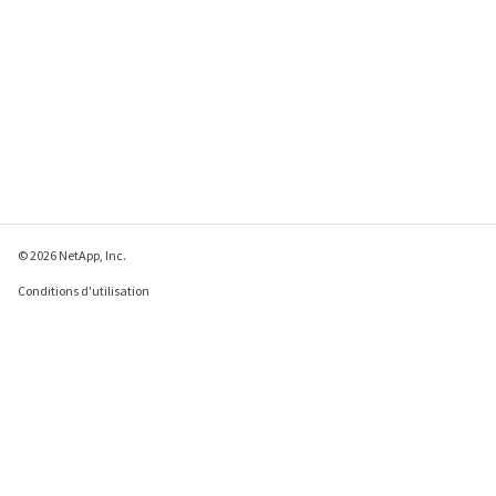
© 2026 NetApp, Inc.
Conditions d'utilisation
Déclaration de
confidentialité
Déclaration sur les
cookies
Paramètres des cookies
Envoyer des commentaires à propos de cette page