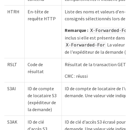
HTRH
En-tête de
Liste des noms et valeurs d'en-
requête HTTP
consignés sélectionnés lors de la
Remarque :
X-Forwarded-For
inclus si elle est présente dans l
La valeur es
X-Forwarded-For
de l'expéditeur de la demande (c
RSLT
Code de
Résultat de la transaction GET. Le
résultat
CMC : réussi
S3AI
ID de compte
ID de compte de locataire de l'uti
de locataire S3
demande. Une valeur vide indiqu
(expéditeur de
la demande)
S3AK
ID de clé
ID de clé d'accès S3 écrasé pour l'
d'accès S3
demande. Une valeur vide indiqu