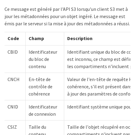
Ce message est généré par l'API S3 lorsqu'un client S3 met à
jour les métadonnées pour un objet ingéré. Le message est
émis par le serveur si la mise à jour des métadonnées a réussi.
Code
Champ
Description
CBID
Identificateur
Identifiant unique du bloc de co
du bloc de
est inconnu, ce champ est défini 
contenu
les compartiments n'incluent pa
CNCH
En-tête de
Valeur de l'en-tête de requête H
contrôle de
cohérence, s'il est présent dans 
cohérence
à jour des paramètres de confor
CNID
Identificateur
Identifiant système unique pour 
de connexion
CSIZ
Taille du
Taille de l'objet récupéré en octe
contenu
compartiments n'incluent pas c