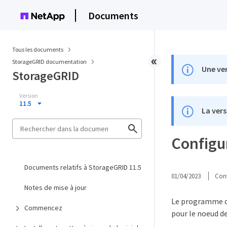
Documents
Tous les documents
StorageGRID documentation
Une ver
StorageGRID
Version
11.5
La vers
Configu
Documents relatifs à StorageGRID 11.5
01/04/2023
Cont
Notes de mise à jour
Le programme d'
Commencez
pour le noeud de