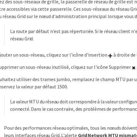
ez des sous-réseaux de grille, la passerelle de réseau de grille est r
tre accessibles via cette passerelle. Ces sous-réseaux du réseau Gri
u réseau Grid sur le nœud d'administration principal lorsque vous 
La route par défaut n'est pas répertoriée. Si le réseau client n'e
réseau Grid.
jouter un sous-réseau, cliquez sur l'icône d'insertion
à droite de 
upprimer un sous-réseau inutilisé, cliquez sur l'icône Supprimer
.
ouhaitez utiliser des trames jumbo, remplacez le champ MTU par
nservez la valeur par défaut 1500.
La valeur MTU du réseau doit correspondre à la valeur configu
connecté. Dans le cas contraire, des problèmes de performanc
Pour des performances réseau optimales, tous les nœuds doivent 
leurs interfaces réseau Grid. L'alerte
Grid Network MTU mismat