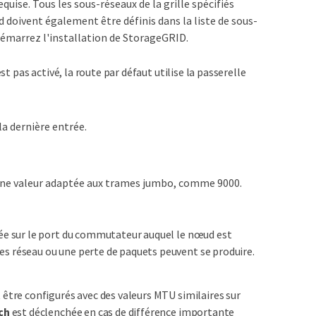
equise. Tous les sous-réseaux de la grille spécifiés
d doivent également être définis dans la liste de sous-
démarrez l'installation de StorageGRID.
st pas activé, la route par défaut utilise la passerelle
la dernière entrée.
 une valeur adaptée aux trames jumbo, comme 9000.
rée sur le port du commutateur auquel le nœud est
es réseau ou une perte de paquets peuvent se produire.
être configurés avec des valeurs MTU similaires sur
ch
est déclenchée en cas de différence importante