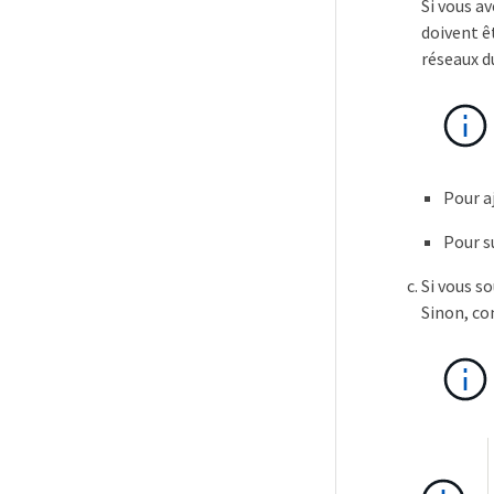
Si vous av
doivent ê
réseaux d
Pour a
Pour s
Si vous s
Sinon, co