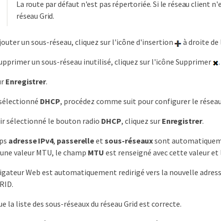
La route par défaut n'est pas répertoriée. Si le réseau client n'e
réseau Grid.
jouter un sous-réseau, cliquez sur l'icône d'insertion
à droite de 
upprimer un sous-réseau inutilisé, cliquez sur l'icône Supprimer
.
ur
Enregistrer
.
 sélectionné
DHCP
, procédez comme suit pour configurer le réseau 
ir sélectionné le bouton radio
DHCP
, cliquez sur
Enregistrer
.
mps
adresse IPv4
,
passerelle
et
sous-réseaux
sont automatiquemen
 une valeur MTU, le champ
MTU
est renseigné avec cette valeur et 
igateur Web est automatiquement redirigé vers la nouvelle adress
RID.
ue la liste des sous-réseaux du réseau Grid est correcte.