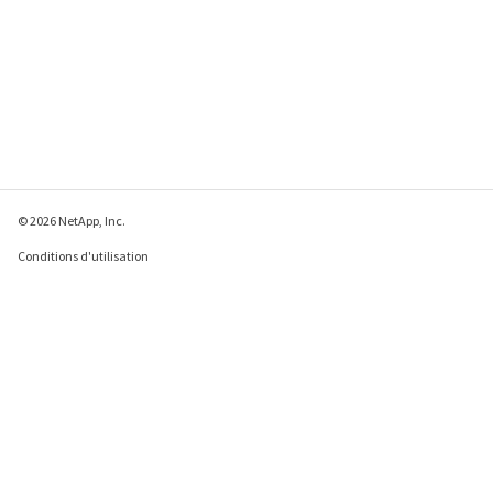
© 2026 NetApp, Inc.
Conditions d'utilisation
Déclaration de
confidentialité
Déclaration sur les
cookies
Paramètres des cookies
Envoyer des commentaires à propos de cette page