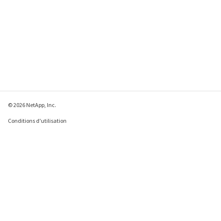
© 2026 NetApp, Inc.
Conditions d'utilisation
Déclaration de
confidentialité
Déclaration sur les
cookies
Paramètres des cookies
Envoyer des commentaires à propos de cette page