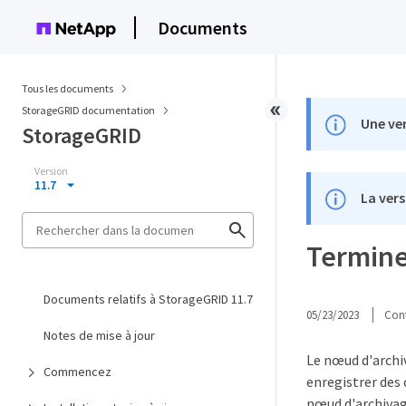
Documents
Tous les documents
StorageGRID documentation
Une ver
StorageGRID
Version
11.7
La vers
Termine
Documents relatifs à StorageGRID 11.7
05/23/2023
Cont
Notes de mise à jour
Le nœud d'archi
Commencez
enregistrer des 
nœud d'archivag