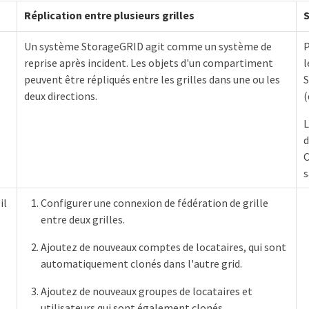
Réplication entre plusieurs grilles
S
Un système StorageGRID agit comme un système de
P
reprise après incident. Les objets d'un compartiment
l
peuvent être répliqués entre les grilles dans une ou les
S
deux directions.
(
L
d
C
s
il
Configurer une connexion de fédération de grille
entre deux grilles.
Ajoutez de nouveaux comptes de locataires, qui sont
automatiquement clonés dans l'autre grid.
Ajoutez de nouveaux groupes de locataires et
utilisateurs qui sont également clonés.