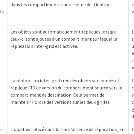
dans les compartiments source et de destination.
c
le
v
Les objets sont automatiquement répliqués lorsque
L
ceux-ci sont ajoutés à un compartiment sur lequel la
s
réplication inter-grid est activée.
u
l
c
n
La réplication inter-grid crée des objets versionnés et
L
s
réplique l'ID de version du compartiment source vers le
c
compartiment de destination. Cela permet de
v
maintenir l'ordre des versions sur les deux grilles.
c
g
d
-
L'objet est placé dans la file d'attente de réplication, en
L