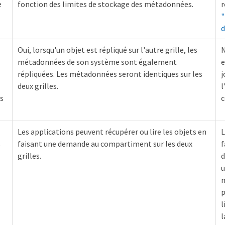
e
fonction des limites de stockage des métadonnées.
r
"
d
Oui, lorsqu'un objet est répliqué sur l'autre grille, les
N
métadonnées de son système sont également
e
répliquées. Les métadonnées seront identiques sur les
j
deux grilles.
l
es
c
Les applications peuvent récupérer ou lire les objets en
L
s
faisant une demande au compartiment sur les deux
f
grilles.
d
u
m
p
l
l