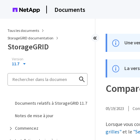
Documents
Tous les documents
StorageGRID documentation
Une ver
StorageGRID
Version
11.7
La vers
Comparez
Documents relatifs à StorageGRID 11.7
05/19/2023
Cont
Notes de mise à jour
Lorsque vous com
Commencez
grilles"
et le
"Se