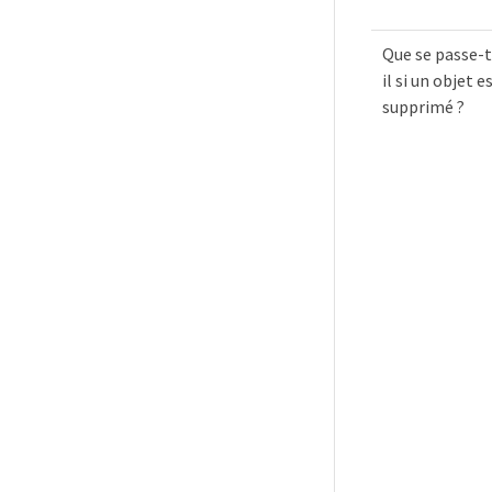
Que se passe-t
il si un objet e
supprimé ?