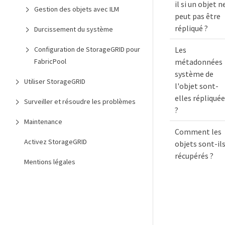
il si un objet n
Gestion des objets avec ILM
peut pas être
répliqué ?
Durcissement du système
Les
Configuration de StorageGRID pour
métadonnées
FabricPool
système de
Utiliser StorageGRID
l'objet sont-
elles répliqué
Surveiller et résoudre les problèmes
?
Maintenance
Comment les
Activez StorageGRID
objets sont-il
récupérés ?
Mentions légales