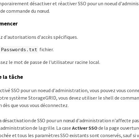
porairement désactiver et réactiver SSO pour un noeud d'administr
l de commande du nœud.
mmencer
z d'autorisations d'accès spécifiques.
fichier.
Passwords.txt
ez le mot de passe de l'utilisateur racine local.
e la tâche
ctivé SSO pour un noeud d'administration, vous pouvez vous connec
votre système StorageGRID, vous devez utiliser le shell de comma
n dès que vous vous déconnectez.
a désactivation de SSO pour un nœud d'administration n'affecte pa
'administration de la grille. La case
Activer SSO
de la page ouverture
ochée et tous les paramètres SSO existants sont conservés, sauf si v