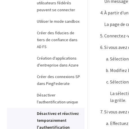
Un message i
utilisateurs fédérés
peuvent se connecter
À partir d'u
Utiliser le mode sandbox
La page de c
Créer des fiducies de
Connectez-vo
tiers de confiance dans
AD FS
Si vous avez
Création d'applications
Sélectio
d'entreprise dans Azure
Modifiez 
Créer des connexions SP
Sélectio
dans PingFederate
La sélect
Désactiver
la grille.
l'authentification unique
Si vous avez
Désactivez et réactivez
temporairement
Effectuez
l'authentification