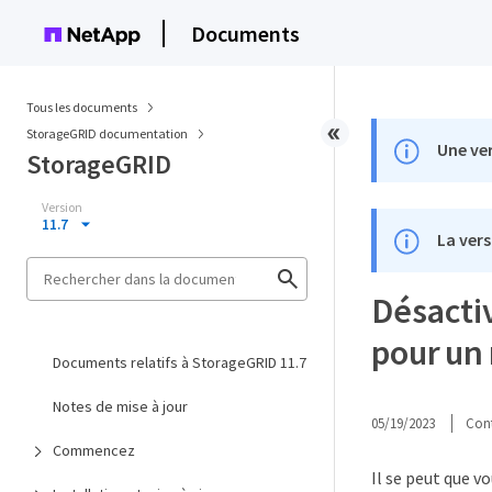
Documents
Tous les documents
StorageGRID documentation
Une ver
StorageGRID
Version
11.7
La vers
Désacti
pour un
Documents relatifs à StorageGRID 11.7
Notes de mise à jour
05/19/2023
Cont
Commencez
Il se peut que v