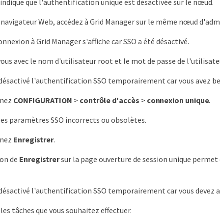
ndique que l'authentification unique est désactivée sur le nœud.
n navigateur Web, accédez à Grid Manager sur le même nœud d'admi
onnexion à Grid Manager s'affiche car SSO a été désactivé.
us avec le nom d'utilisateur root et le mot de passe de l'utilisate
 désactivé l'authentification SSO temporairement car vous avez bes
nnez
CONFIGURATION
>
contrôle d'accès
>
connexion unique
.
les paramètres SSO incorrects ou obsolètes.
nnez
Enregistrer
.
ion de
Enregistrer
sur la page ouverture de session unique perme
 désactivé l'authentification SSO temporairement car vous devez a
 les tâches que vous souhaitez effectuer.