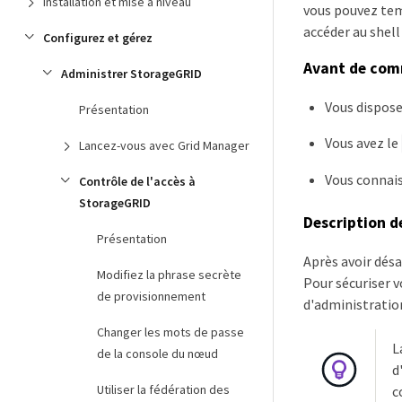
Installation et mise à niveau
vous pouvez tem
accéder au shel
Configurez et gérez
Avant de co
Administrer StorageGRID
Vous dispose
Présentation
Vous avez le
Lancez-vous avec Grid Manager
Vous connaiss
Contrôle de l'accès à
StorageGRID
Description d
Présentation
Après avoir désa
Modifiez la phrase secrète
Pour sécuriser 
de provisionnement
d'administratio
Changer les mots de passe
L
de la console du nœud
d
Utiliser la fédération des
c