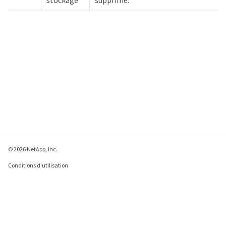
stockage
supprimé.
© 2026 NetApp, Inc.
Conditions d'utilisation
Déclaration de
confidentialité
Déclaration sur les
cookies