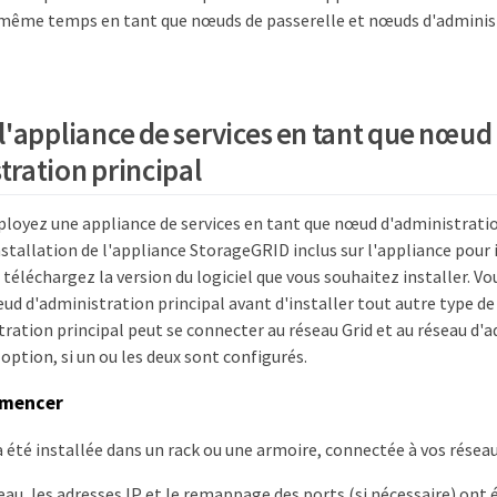
même temps en tant que nœuds de passerelle et nœuds d'administ
l'appliance de services en tant que nœud
tration principal
loyez une appliance de services en tant que nœud d'administration 
allation de l'appliance StorageGRID inclus sur l'appliance pour in
éléchargez la version du logiciel que vous souhaitez installer. Vou
ud d'administration principal avant d'installer tout autre type d
ation principal peut se connecter au réseau Grid et au réseau d'a
 option, si un ou les deux sont configurés.
mmencer
a été installée dans un rack ou une armoire, connectée à vos réseau
seau, les adresses IP et le remappage des ports (si nécessaire) ont 