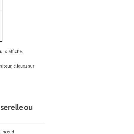
r s'affiche.
iteur, cliquez sur
serelle ou
ou nœud