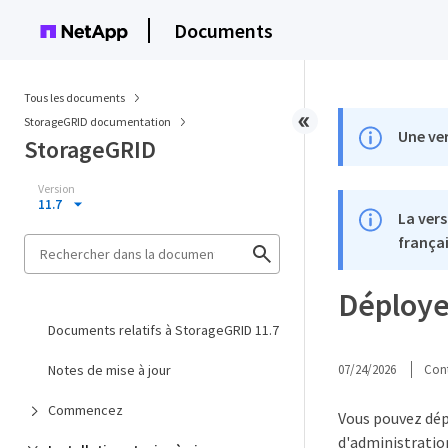
Documents
Tous les documents
StorageGRID documentation
Une ver
StorageGRID
Version
11.7
La vers
françai
Déploye
Documents relatifs à StorageGRID 11.7
Notes de mise à jour
07/24/2026
Cont
Commencez
Vous pouvez dép
d'administratio