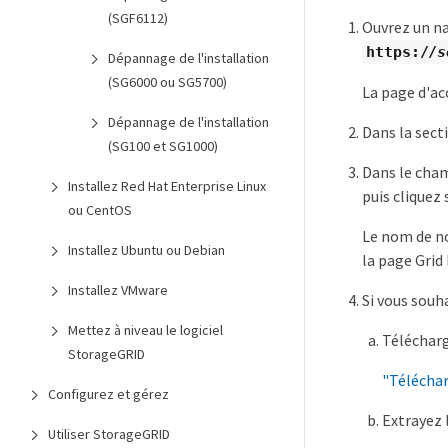
(SGF6112)
Ouvrez un nav
https://
s
Dépannage de l'installation
(SG6000 ou SG5700)
La page d'ac
Dépannage de l'installation
Dans la sect
(SG100 et SG1000)
Dans le ch
Installez Red Hat Enterprise Linux
puis cliquez
ou CentOS
Le nom de nœ
Installez Ubuntu ou Debian
la page Grid
Installez VMware
Si vous souh
Mettez à niveau le logiciel
Télécharge
StorageGRID
"Télécha
Configurez et gérez
Extrayez l
Utiliser StorageGRID