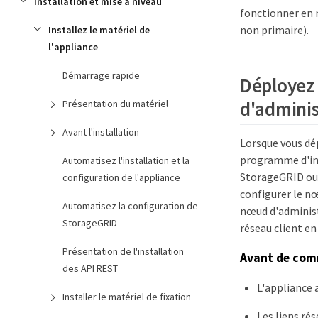
Installation et mise à niveau
fonctionner en 
non primaire).
Installez le matériel de
l'appliance
Démarrage rapide
Déployez 
d'adminis
Présentation du matériel
Avant l'installation
Lorsque vous dép
programme d'inst
Automatisez l'installation et la
StorageGRID ou t
configuration de l'appliance
configurer le nœ
Automatisez la configuration de
nœud d'administr
StorageGRID
réseau client en
Présentation de l'installation
Avant de co
des API REST
L'appliance 
Installer le matériel de fixation
Les liens ré