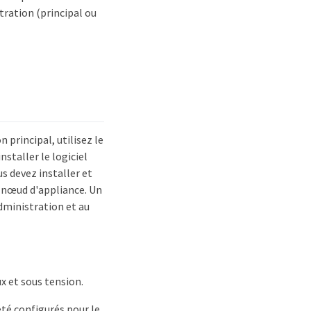
ration (principal ou
principal, utilisez le
staller le logiciel
s devez installer et
e nœud d'appliance. Un
dministration et au
x et sous tension.
été configurés pour le