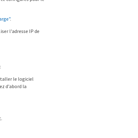
arge"
.
iser l'adresse IP de
:
aller le logiciel
ez d'abord la
t.