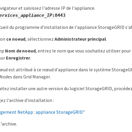
igateur et saisissez l'adresse IP de l'appliance.
ervices_appliance_IP
:8443
cueil du programme d'installation de l'appliance StorageGRID s'af
ion
ce noeud
, sélectionnez
Administrateur principal
.
amp
Nom de noeud
, entrez le nom que vous souhaitez utiliser pour
 sur
Enregistrer
.
ud est attribué à ce nœud d'appliance dans le système StorageGRID
 Nodes dans Grid Manager.
aitez installer une autre version du logiciel StorageGRID, procéde
z l'archive d'installation :
rgement NetApp : appliance StorageGRID"
'archive.