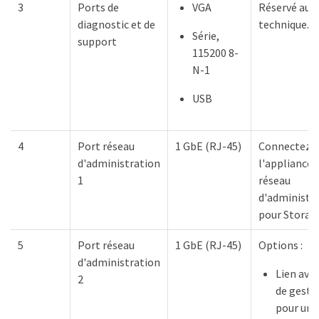
3
Ports de
VGA
Réservé au 
diagnostic et de
technique.
Série,
support
115200 8-
N-1
USB
4
Port réseau
1 GbE (RJ-45)
Connectez
d'administration
l'appliance 
1
réseau
d'administr
pour Storag
5
Port réseau
1 GbE (RJ-45)
Options :
d'administration
Lien avec
2
de gesti
pour une