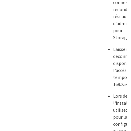
connexi
redondan
réseau
d'admini
pour
Storage
Laisser
déconnec
disponib
l'accès l
temporai
169.254.0
Lors de
l'install
utilisez 
pour la
configur
si les ad