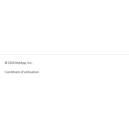
© 2026 NetApp, Inc.
Conditions d'utilisation
Déclaration de
confidentialité
Déclaration sur les
cookies
Paramètres des cookies
Envoyer des commentaires à propos de cette page