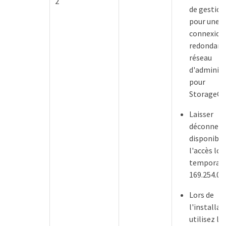
2
de gestion
pour une
connexion
redondant
réseau
d'administ
pour
StorageGR
Laisser
déconnect
disponible
l'accès loc
temporair
169.254.0.1
Lors de
l'installat
utilisez le