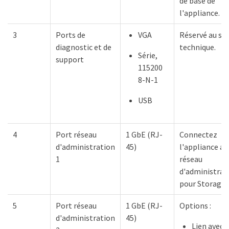
de base de
l'appliance.
3
Ports de
VGA
Réservé au su
diagnostic et de
technique.
Série,
support
115200
8-N-1
USB
4
Port réseau
1 GbE (RJ-
Connectez
d'administration
45)
l'appliance au
1
réseau
d'administrat
pour Storage
5
Port réseau
1 GbE (RJ-
Options :
d'administration
45)
Lien avec l