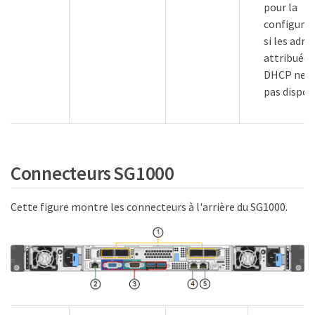
pour la
configurat
si les adre
attribuées
DHCP ne s
pas dispon
Connecteurs SG1000
Cette figure montre les connecteurs à l'arrière du SG1000.