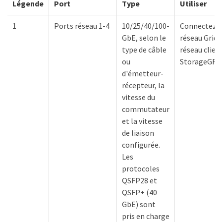
Légende
Port
Type
Utiliser
1
Ports réseau 1-4
10/25/40/100-
Connectez-v
GbE, selon le
réseau Grid 
type de câble
réseau clien
ou
StorageGRI
d'émetteur-
récepteur, la
vitesse du
commutateur
et la vitesse
de liaison
configurée.
Les
protocoles
QSFP28 et
QSFP+ (40
GbE) sont
pris en charge