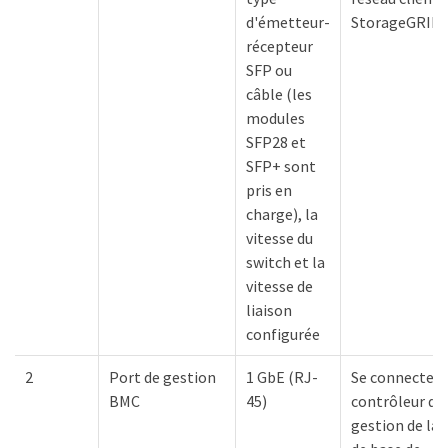
d'émetteur-
StorageGRID.
récepteur
SFP ou
câble (les
modules
SFP28 et
SFP+ sont
pris en
charge), la
vitesse du
switch et la
vitesse de
liaison
configurée
2
Port de gestion
1 GbE (RJ-
Se connecte a
BMC
45)
contrôleur de
gestion de la 