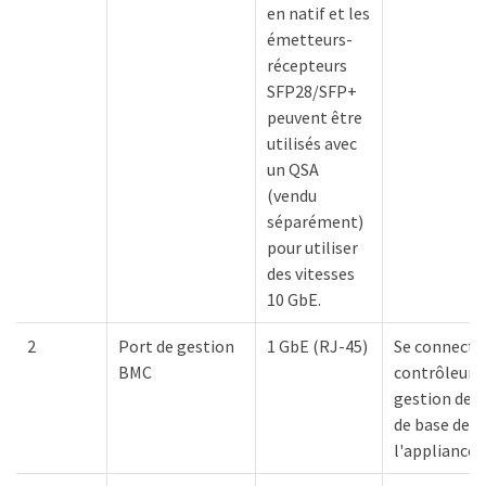
en natif et les
émetteurs-
récepteurs
SFP28/SFP+
peuvent être
utilisés avec
un QSA
(vendu
séparément)
pour utiliser
des vitesses
10 GbE.
2
Port de gestion
1 GbE (RJ-45)
Se connecte
BMC
contrôleur 
gestion de l
de base de
l'appliance.