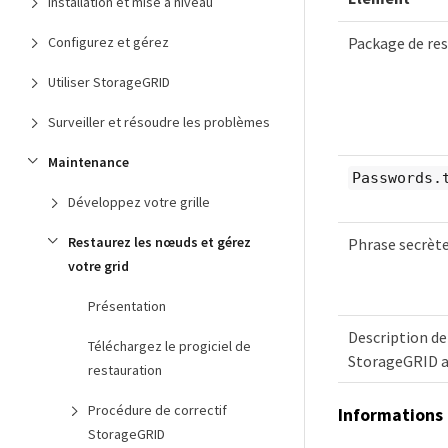
Installation et mise à niveau
Package de re
Configurez et gérez
Utiliser StorageGRID
Surveiller et résoudre les problèmes
Maintenance
Passwords.
Développez votre grille
Restaurez les nœuds et gérez
Phrase secrèt
votre grid
Présentation
Description de
Téléchargez le progiciel de
StorageGRID av
restauration
Procédure de correctif
Informations 
StorageGRID