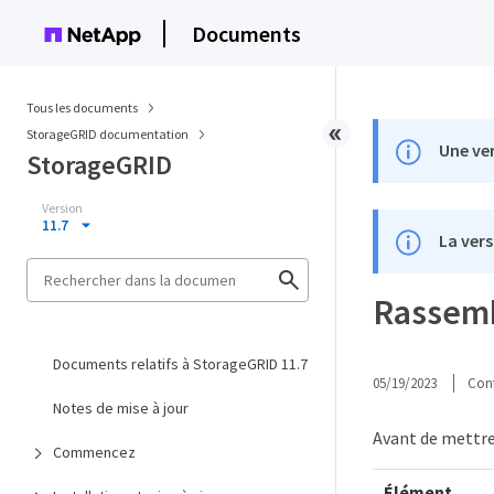
Documents
Tous les documents
StorageGRID documentation
Une ver
StorageGRID
Version
11.7
La vers
Rassemb
Documents relatifs à StorageGRID 11.7
05/19/2023
Cont
Notes de mise à jour
Avant de mettre 
Commencez
Élément