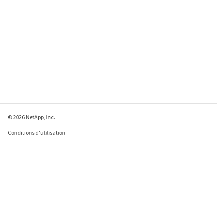
© 2026 NetApp, Inc.
Conditions d'utilisation
Déclaration de
confidentialité
Déclaration sur les
cookies
Paramètres des cookies