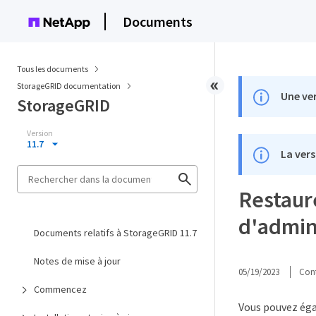
Documents
Tous les documents
StorageGRID documentation
Une ver
StorageGRID
Version
11.7
La vers
Restaur
d'admini
Documents relatifs à StorageGRID 11.7
Notes de mise à jour
05/19/2023
Cont
Commencez
Vous pouvez éga