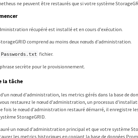
etheus ne peuvent être restaurés que si votre système StorageGR
mmencer
ministration récupéré est installé et en cours d'exécution.
StorageGRID comprend au moins deux nœuds d'administration.
fichier.
Passwords.txt
 phrase secrète pour le provisionnement.
e la tâche
 d'un nœud d'administration, les metrics gérés dans la base de d
vous restaurez le nœud d'administration, un processus d'installat
 fois le nœud d'administration restauré démarré, il enregistre le
 système StorageGRID.
stauré un nœud d'administration principal et que votre système S
taurer les metrics historiques en copiant la base de données Pro