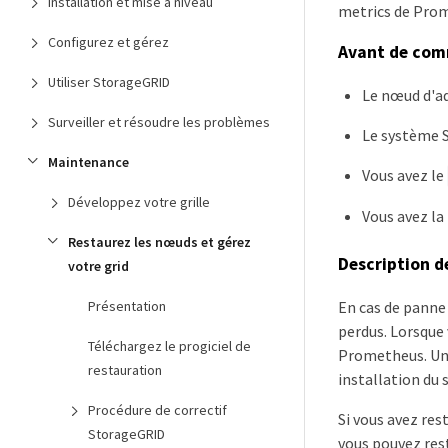
Installation et mise à niveau
metrics de Prom
Configurez et gérez
Avant de co
Utiliser StorageGRID
Le nœud d'ad
Surveiller et résoudre les problèmes
Le système 
Maintenance
Vous avez le
Développez votre grille
Vous avez la
Restaurez les nœuds et gérez
Description d
votre grid
En cas de panne
Présentation
perdus. Lorsque 
Téléchargez le progiciel de
Prometheus. Une
restauration
installation du
Procédure de correctif
Si vous avez re
StorageGRID
vous pouvez res