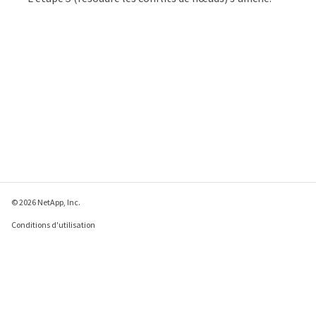
© 2026 NetApp, Inc.
Conditions d'utilisation
Déclaration de
confidentialité
Déclaration sur les
cookies