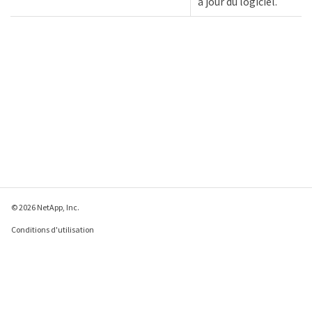
à jour du logiciel.
© 2026 NetApp, Inc.
Conditions d'utilisation
Déclaration de
confidentialité
Déclaration sur les
cookies