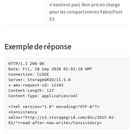
n'existent pas). Non pris en charge
pour les compartiments FabricPool
S3.
Exemple de réponse
HTTP/1.1 200 OK

Date: Fri, 18 Sep 2020 01:02:18 GMT

Connection: CLOSE

Server: StorageGRID/11.5.0

x-amz-request-id: 12345

Content-Length: 127

Content-Type: application/xml

<?xml version="1.0" encoding="UTF-8"?>

<Consistency 
xmlns="http://s3.storagegrid.com/doc/2015-02-
01/">read-after-new-write</Consistency>