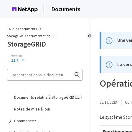
Documents
Tous les documents
StorageGRID documentation
Une ver
StorageGRID
Version
11.7
La vers
Opératio
Documents relatifs à StorageGRID 11.7
05/19/2023
Cont
Notes de mise à jour
Le système Stor
Commencez
Fonctionnem