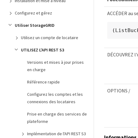
Installation et mise à niveau
ACCÉDER au se
Configurez et gérez
Utiliser StorageGRID
(ListBuc
Utilisez un compte de locataire
UTILISEZ L'API REST S3
DÉCOUVREZ l'u
Versions et mises à jour prises
en charge
Référence rapide
OPTIONS /
Configurez les comptes et les
connexions des locataires
Prise en charge des services de
plateforme
Implémentation de l'API REST S3
Informations 