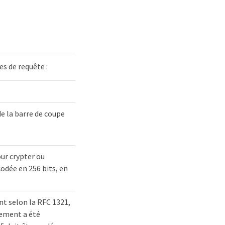
es de requête :
de la barre de coupe
our crypter ou
 codée en 256 bits, en
nt selon la RFC 1321,
frement a été