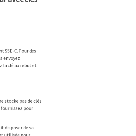
nt SSE-C. Pour des
us envoyez
la clé au rebut et
e stocke pas de clés
s fournissez pour
it disposer de sa
nt utilisée pour