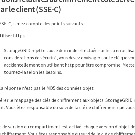
ar le client (SSE-C)
 SSE-C, tenez compte des points suivants :
iliser https.
StorageGRID rejette toute demande effectuée sur http en utilisa
considérations de sécurité, vous devez envisager toute clé que vo
accidentellement en utilisant http pour être compromise. Mettez 
tournez-la selon les besoins.
la réponse n'est pas le MD5 des données objet.
érer le mappage des clés de chiffrement aux objets. StorageGRID n
nt. Vous êtes responsable du suivi de la clé de chiffrement que vou
.
le de version du compartiment est activé, chaque version d'objet do
 chiffrement. Vous êtes responsable du suivi de la clé de chiffreme