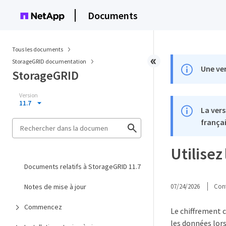
Documents
Tous les documents
StorageGRID documentation
Une ver
StorageGRID
Version
11.7
La vers
françai
Utilisez
Documents relatifs à StorageGRID 11.7
Notes de mise à jour
07/24/2026
Cont
Commencez
Le chiffrement 
les données lors