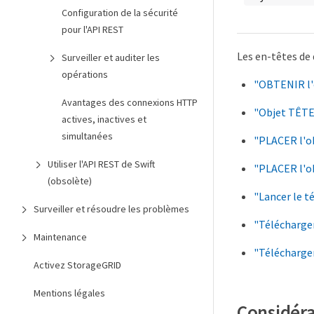
Configuration de la sécurité
pour l'API REST
Les en-têtes de 
Surveiller et auditer les
opérations
"OBTENIR l'
Avantages des connexions HTTP
"Objet TÊT
actives, inactives et
simultanées
"PLACER l'o
Utiliser l'API REST de Swift
"PLACER l'ob
(obsolète)
"Lancer le t
Surveiller et résoudre les problèmes
"Télécharger
Maintenance
"Télécharger
Activez StorageGRID
Mentions légales
Considérat