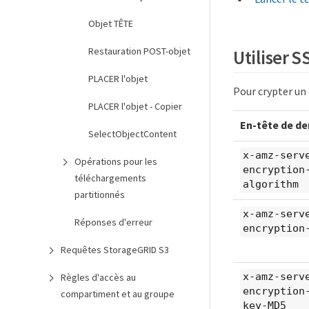
Objet TÊTE
Restauration POST-objet
Utiliser S
PLACER l'objet
Pour crypter un 
PLACER l'objet - Copier
En-tête de d
SelectObjectContent
x-amz-serve
Opérations pour les
encryption​
téléchargements
algorithm
partitionnés
x-amz-serve
Réponses d'erreur
encryption​
Requêtes StorageGRID S3
x-amz-serve
Règles d'accès au
encryption​
compartiment et au groupe
key-MD5