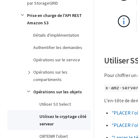
par StorageGRID
Prise en charge de l'API REST
Amazon S3
Détails d'implémentation
Authentifier les demandes
Utiliser S
Opérations sur le service
Opérations sur les
Pour chiffrer un
compartiments
x-amz-serve
Opérations sur les objets
L'en-tête de dem
Utiliser S3 Select
"PLACER l'o
Utilisez le cryptage côté
serveur
"PLACER l'ob
OBTENIR l'objet
"Lancer le t