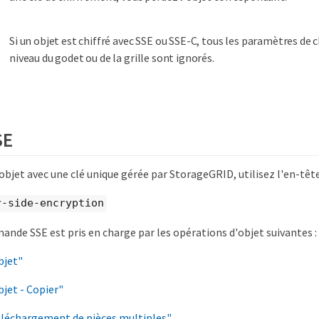
Si un objet est chiffré avec SSE ou SSE-C, tous les paramètres de 
niveau du godet ou de la grille sont ignorés.
SE
 objet avec une clé unique gérée par StorageGRID, utilisez l'en-têt
r-side-encryption
ande SSE est pris en charge par les opérations d'objet suivantes :
bjet"
jet - Copier"
éléchargement de pièces multiples"