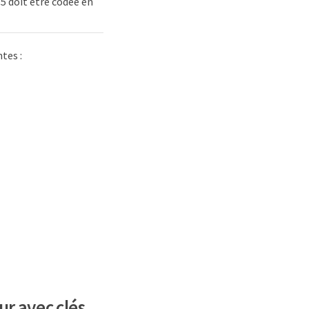
5 doit être codée en
tes :
ur avec clés