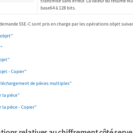
transmise sans erreur. La valeur du résumé MD
base64 à 128 bits.
demande SSE-C sont pris en charge par les opérations objet suivan
objet"
E"
bjet"
jet - Copier"
éléchargement de pièces multiples"
 la pièce"
 la pièce - Copier"
ions relatives au chiffrement côté serve