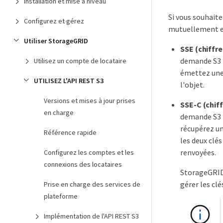
Installation et mise à niveau
Si vous souhaite
Configurez et gérez
mutuellement exc
Utiliser StorageGRID
SSE (chiffr
demande S3 p
Utilisez un compte de locataire
émettez une 
UTILISEZ L'API REST S3
l'objet.
Versions et mises à jour prises
SSE-C (chiff
en charge
demande S3 p
récupérez un
Référence rapide
les deux clé
renvoyées.
Configurez les comptes et les
connexions des locataires
StorageGRID 
gérer les cl
Prise en charge des services de
plateforme
Implémentation de l'API REST S3