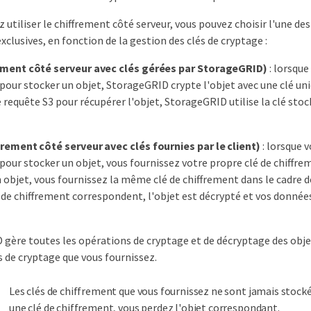
z utiliser le chiffrement côté serveur, vous pouvez choisir l'une de
lusives, en fonction de la gestion des clés de cryptage :
ement côté serveur avec clés gérées par StorageGRID)
: lorsqu
our stocker un objet, StorageGRID crypte l'objet avec une clé uni
requête S3 pour récupérer l'objet, StorageGRID utilise la clé sto
rement côté serveur avec clés fournies par le client)
: lorsque 
our stocker un objet, vous fournissez votre propre clé de chiffre
 objet, vous fournissez la même clé de chiffrement dans le cadre d
s de chiffrement correspondent, l'objet est décrypté et vos donnée
gère toutes les opérations de cryptage et de décryptage des obje
és de cryptage que vous fournissez.
Les clés de chiffrement que vous fournissez ne sont jamais stocké
une clé de chiffrement, vous perdez l'objet correspondant.