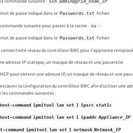
 la commande suivante :
ssh admin@
grid_node_IP
 mot de passe indiqué dans le
fichier.
Passwords.txt
 commande suivante pour passer à la racine :
su -
 mot de passe indiqué dans le
fichier.
Passwords.txt
 connectivité réseau du contrôleur BMC pour l'appliance remplacée
une adresse IP statique, un masque de réseau et une passerelle
DHCP pour obtenir une adresse IP, un masque de réseau et une pass
estaurer la configuration du contrôleur BMC afin d'utiliser une ad
z les commandes suivantes :
host-command ipmitool lan set 1 ipsrc static
host-command ipmitool lan set 1 ipaddr
Appliance_IP
t-command ipmitool lan set 1 netmask
Netmask_IP