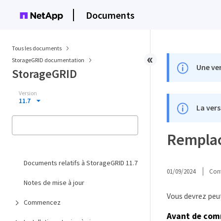
Documents
Tous les documents
StorageGRID documentation
Une ver
StorageGRID
Version
11.7
La vers
Remplace
Documents relatifs à StorageGRID 11.7
01/09/2024
Cont
Notes de mise à jour
Vous devrez peut
Commencez
Avant de co