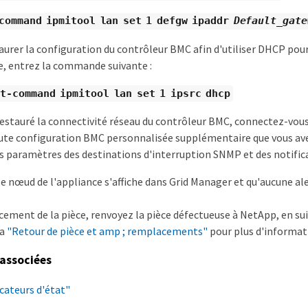
command ipmitool lan set 1 defgw ipaddr
Default_gate
aurer la configuration du contrôleur BMC afin d'utiliser DHCP pour
e, entrez la commande suivante :
t-command ipmitool lan set 1 ipsrc dhcp
restauré la connectivité réseau du contrôleur BMC, connectez-vous 
ute configuration BMC personnalisée supplémentaire que vous av
s paramètres des destinations d'interruption SNMP et des notifica
 le nœud de l'appliance s'affiche dans Grid Manager et qu'aucune al
ement de la pièce, renvoyez la pièce défectueuse à NetApp, en sui
la
"Retour de pièce et amp ; remplacements"
pour plus d'informat
associées
icateurs d'état"