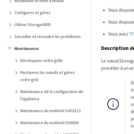
Installation et mise à niveau
Vous dispose
Configurez et gérez
Vous dispose
Utiliser StorageGRID
Vous avez
"l
Surveiller et résoudre les problèmes
Description d
Maintenance
Développez votre grille
Le nœud Storage
procéder à un ar
Restaurez les nœuds et gérez
votre grid
S
i
Maintenance de la configuration de
v
l'appliance
s
Maintenance du matériel SGF6112
d
p
Maintenance du matériel SG6000
r