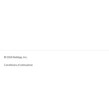
© 2026 NetApp, Inc.
Conditions d'utilisation
Déclaration de
confidentialité
Déclaration sur les
cookies
Paramètres des cookies
Envoyer des commentaires à propos de cette page