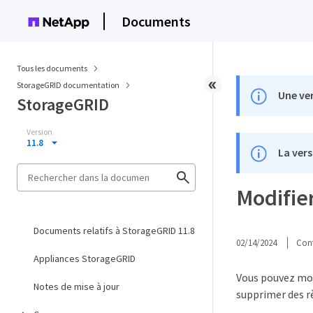
Documents
Tous les documents
StorageGRID documentation
Une ver
StorageGRID
Version
11.8
La vers
Modifier
Documents relatifs à StorageGRID 11.8
02/14/2024
Cont
Appliances StorageGRID
Vous pouvez modi
Notes de mise à jour
supprimer des rè