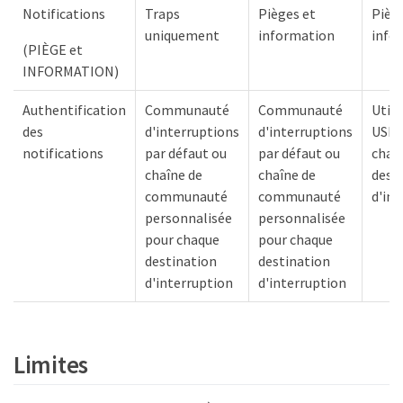
Notifications
Traps
Pièges et
Pièg
uniquement
information
info
(PIÈGE et
INFORMATION)
Authentification
Communauté
Communauté
Utili
des
d'interruptions
d'interruptions
USM 
notifications
par défaut ou
par défaut ou
chaq
chaîne de
chaîne de
dest
communauté
communauté
d'int
personnalisée
personnalisée
pour chaque
pour chaque
destination
destination
d'interruption
d'interruption
Limites