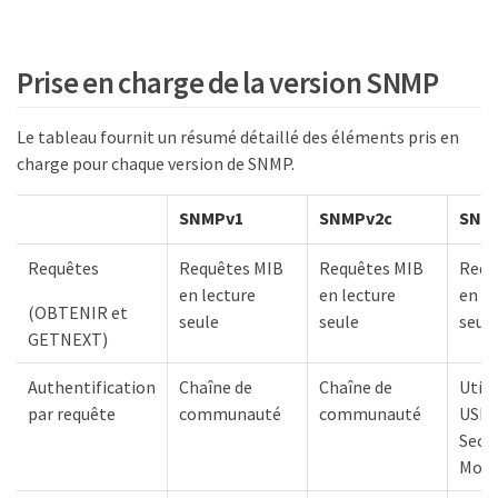
Prise en charge de la version SNMP
Le tableau fournit un résumé détaillé des éléments pris en
charge pour chaque version de SNMP.
SNMPv1
SNMPv2c
SNM
Requêtes
Requêtes MIB
Requêtes MIB
Requ
en lecture
en lecture
en le
(OBTENIR et
seule
seule
seul
GETNEXT)
Authentification
Chaîne de
Chaîne de
Utili
par requête
communauté
communauté
USM 
Secur
Mode