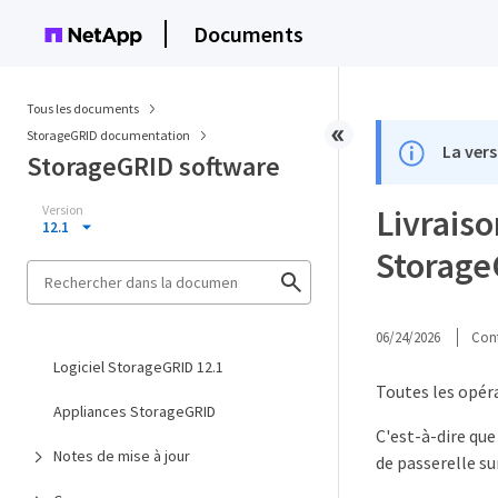
Documents
Tous les documents
StorageGRID documentation
La vers
StorageGRID software
Version
Livraiso
12.1
Storag
06/24/2026
Cont
Logiciel StorageGRID 12.1
Toutes les opéra
Appliances StorageGRID
C'est-à-dire que
Notes de mise à jour
de passerelle su