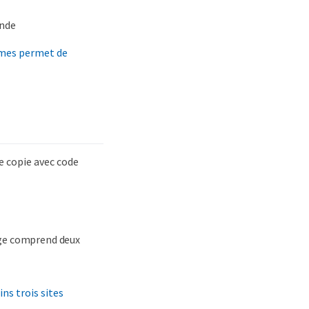
ande
èmes permet de
e copie avec code
kage comprend deux
ns trois sites