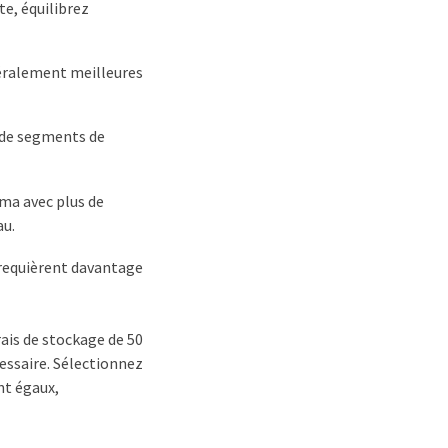
te, équilibrez
néralement meilleures
 de segments de
éma avec plus de
au.
 requièrent davantage
rais de stockage de 50
essaire. Sélectionnez
nt égaux,