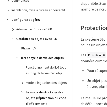
Commencez
disponible. Sto
nombre de nœuds
Installation, mise à niveau et correctif
Configurez et gérez
Protectio
Administrer StorageGRID
Gestion des objets avec ILM
Le système Stor
coupe un objet 
Utiliser ILM
Les
k + m = n
ILM et cycle de vie des objets
données comme 
Fonctionnement de ILM tout
Pour récupér
au long de la vie d'un objet
Un objet peu
Mode d'ingestion des objets
élevée, plus
Le mode de stockage des
La meilleure pr
objets (réplication ou code
de défaillance d
d'effacement)