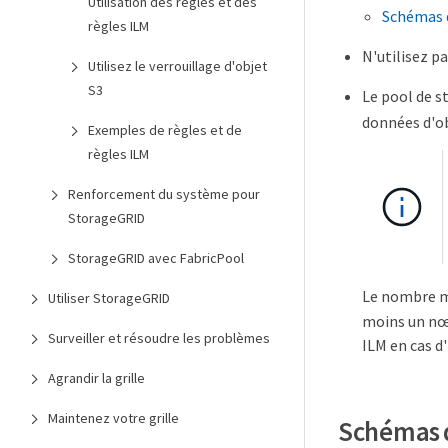
Utilisation des règles et des
Schémas d
règles ILM
N'utilisez pa
Utilisez le verrouillage d'objet
S3
Le pool de s
données d'ob
Exemples de règles et de
règles ILM
Renforcement du système pour
StorageGRID
StorageGRID avec FabricPool
Le nombre m
Utiliser StorageGRID
moins un nœu
Surveiller et résoudre les problèmes
ILM en cas d
Agrandir la grille
Maintenez votre grille
Schémas d