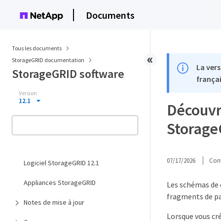
Documents
Tous les documents
StorageGRID documentation
La vers
StorageGRID software
françai
Version
12.1
Découvr
Storag
07/17/2026
Cont
Logiciel StorageGRID 12.1
Appliances StorageGRID
Les schémas de 
fragments de pa
Notes de mise à jour
Lorsque vous cr