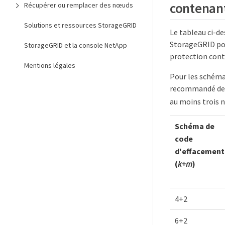
contenant
Récupérer ou remplacer des nœuds
Solutions et ressources StorageGRID
Le tableau ci-d
StorageGRID pou
StorageGRID et la console NetApp
protection contr
Mentions légales
Pour les schéma
recommandé de 
au moins trois 
Schéma de
code
d'effacement
(
k+m
)
4+2
6+2