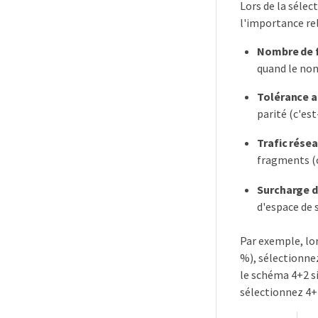
Lors de la sélec
l'importance rel
Nombre de 
quand le nom
Tolérance 
parité (c'es
Trafic rése
fragments (c
Surcharge 
d'espace de 
Par exemple, lor
%), sélectionne
le schéma 4+2 si
sélectionnez 4+2