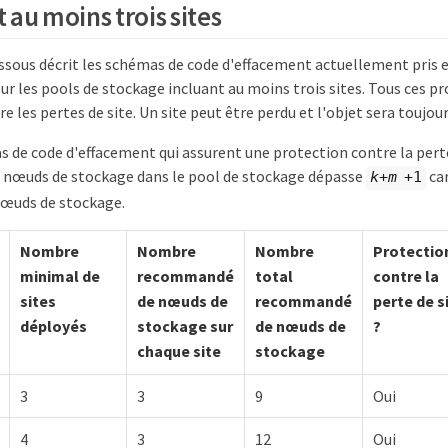
 au moins trois sites
essous décrit les schémas de code d'effacement actuellement pris 
r les pools de stockage incluant au moins trois sites. Tous ces 
e les pertes de site. Un site peut être perdu et l'objet sera toujour
s de code d'effacement qui assurent une protection contre la pert
nœuds de stockage dans le pool de stockage dépasse
car
k+m
+1
nœuds de stockage.
Nombre
Nombre
Nombre
Protectio
minimal de
recommandé
total
contre la
sites
de nœuds de
recommandé
perte de s
déployés
stockage sur
de nœuds de
?
chaque site
stockage
3
3
9
Oui
4
3
12
Oui