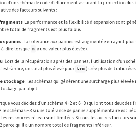
tion d'un schéma de code d'effacement assurant la protection du si
ative des facteurs suivants :
fragments
: La performance et la flexibilité d'expansion sont gé
bre total de fragments est plus faible.
aux pannes
: la tolérance aux pannes est augmentée en ayant plus
t-à-dire lorsque
a une valeur plus élevée).
m
au
: Lors de la récupération après des pannes, l'utilisation d'un sch
'est-à-dire, un total plus élevé pour
) crée plus de trafic rése
k+m
de stockage
: les schémas qui génèrent une surcharge plus élevée
stockage par objet.
sque vous décidez d'un schéma 4+2 et 6+3 (qui ont tous deux des f
z le schéma 6+3 si une tolérance de panne supplémentaire est néc
 les ressources réseau sont limitées. Si tous les autres facteurs so
 parce qu'il a un nombre total de fragments inférieur.