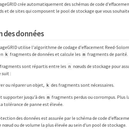
rageGRID crée automatiquement des schémas de code d'effacemen
 et de sites qui composent le pool de stockage que vous souhaitez
n des données
ageGRID utilise l'algorithme de codage d'effacement Reed-Solom
en
fragments de données et calcule les
fragments de parité.
k
m
fragments sont répartis entre les
nœuds de stockage pour assu
n
suit :
er ou réparer un objet,
des fragments sont nécessaires.
k
t supporter jusqu'à des
fragments perdus ou corrompus. Plus la
m
 la tolérance de panne est élevée.
otection des données est assurée par le schéma de code d'effaceme
e nœud ou de volume la plus élevée au sein d'un pool de stockage.