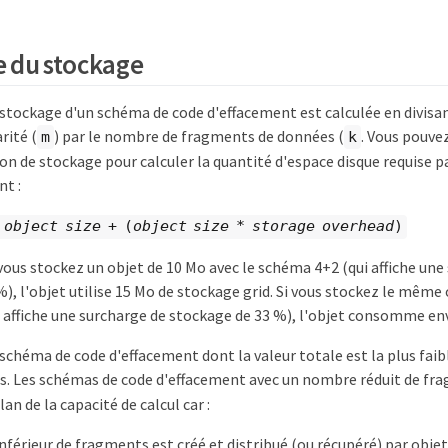
 du stockage
 stockage d'un schéma de code d'effacement est calculée en divisa
rité (
) par le nombre de fragments de données (
. Vous pouvez
m
k
 de stockage pour calculer la quantité d'espace disque requise p
nt :
=
object size
+ (
object size
*
storage overhead
)
vous stockez un objet de 10 Mo avec le schéma 4+2 (qui affiche une
), l'objet utilise 15 Mo de stockage grid. Si vous stockez le même 
 affiche une surcharge de stockage de 33 %), l'objet consomme env
schéma de code d'effacement dont la valeur totale est la plus faib
s. Les schémas de code d'effacement avec un nombre réduit de fr
plan de la capacité de calcul car :
férieur de fragments est créé et distribué (ou récupéré) par objet