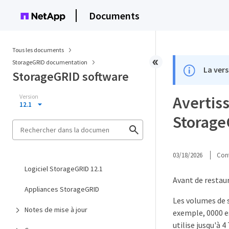
Documents
Tous les documents
StorageGRID documentation
La vers
StorageGRID software
Version
Avertis
12.1
Storag
03/18/2026
Cont
Logiciel StorageGRID 12.1
Avant de restau
Appliances StorageGRID
Les volumes de 
Notes de mise à jour
exemple, 0000 e
utilise jusqu'à 