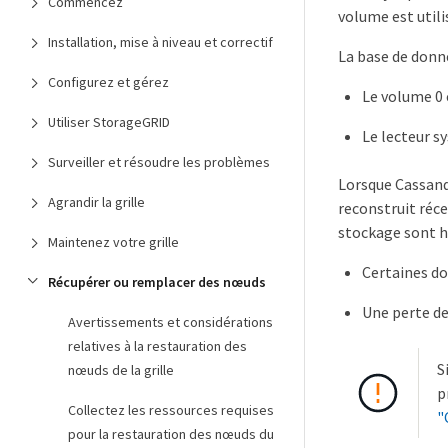
Commencez
volume est utili
Installation, mise à niveau et correctif
La base de donné
Configurez et gérez
Le volume 0 
Utiliser StorageGRID
Le lecteur s
Surveiller et résoudre les problèmes
Lorsque Cassandr
Agrandir la grille
reconstruit réc
stockage sont ho
Maintenez votre grille
Certaines do
Récupérer ou remplacer des nœuds
Une perte de
Avertissements et considérations
relatives à la restauration des
S
nœuds de la grille
p
Collectez les ressources requises
"
pour la restauration des nœuds du