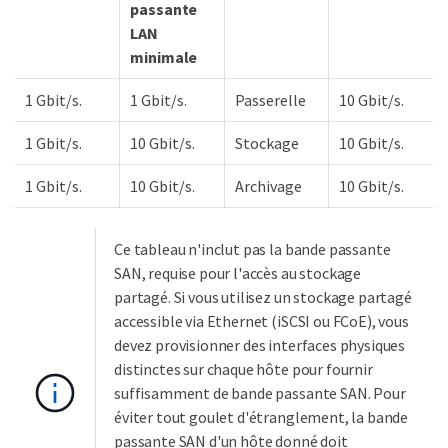
passante
LAN
minimale
1 Gbit/s.
1 Gbit/s.
Passerelle
10 Gbit/s.
1 Gbit/s.
10 Gbit/s.
Stockage
10 Gbit/s.
1 Gbit/s.
10 Gbit/s.
Archivage
10 Gbit/s.
Ce tableau n'inclut pas la bande passante
SAN, requise pour l'accès au stockage
partagé. Si vous utilisez un stockage partagé
accessible via Ethernet (iSCSI ou FCoE), vous
devez provisionner des interfaces physiques
distinctes sur chaque hôte pour fournir
suffisamment de bande passante SAN. Pour
éviter tout goulet d'étranglement, la bande
passante SAN d'un hôte donné doit