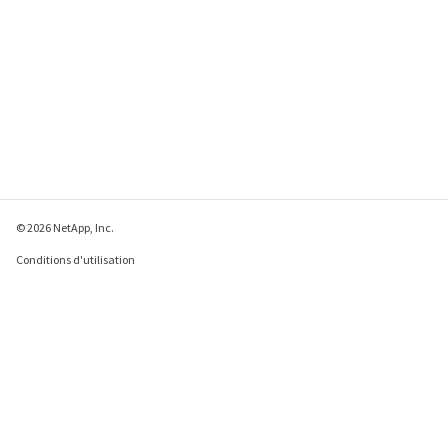
© 2026 NetApp, Inc.
Conditions d'utilisation
Déclaration de
confidentialité
Déclaration sur les
cookies
Paramètres des cookies
Envoyer des commentaires à propos de cette page