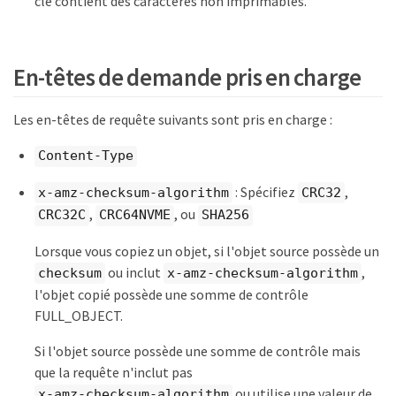
clé contient des caractères non imprimables.
En-têtes de demande pris en charge
Les en-têtes de requête suivants sont pris en charge :
Content-Type
: Spécifiez
,
x-amz-checksum-algorithm
CRC32
,
, ou
CRC32C
CRC64NVME
SHA256
Lorsque vous copiez un objet, si l'objet source possède un
ou inclut
,
checksum
x-amz-checksum-algorithm
l'objet copié possède une somme de contrôle
FULL_OBJECT.
Si l'objet source possède une somme de contrôle mais
que la requête n'inclut pas
ou utilise une valeur de
x-amz-checksum-algorithm