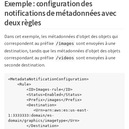
Exemple : configuration des
notifications de métadonnées avec
deux règles
Dans cet exemple, les métadonnées d'objet des objets qui
correspondent au préfixe
sont envoyées à une
/images
destination, tandis que les métadonnées d'objet des objets
correspondant au préfixe
sont envoyées à une
/videos
seconde destination.
<MetadataNotificationConfiguration>

    <Rule>

        <ID>Images-rule</ID>

        <Status>Enabled</Status>

        <Prefix>/images</Prefix>

        <Destination>

           <Urn>arn:aws:es:us-east-
1:3333333:domain/es-
domain/graphics/imagetype</Urn>

        </Destination>
