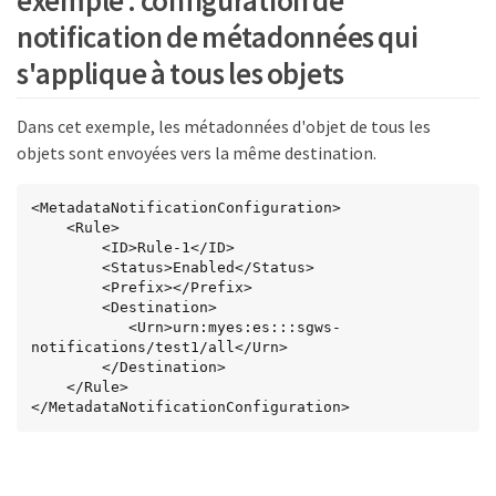
exemple : configuration de
notification de métadonnées qui
s'applique à tous les objets
Dans cet exemple, les métadonnées d'objet de tous les
objets sont envoyées vers la même destination.
<MetadataNotificationConfiguration>

    <Rule>

        <ID>Rule-1</ID>

        <Status>Enabled</Status>

        <Prefix></Prefix>

        <Destination>

           <Urn>urn:myes:es:::sgws-
notifications/test1/all</Urn>

        </Destination>

    </Rule>

</MetadataNotificationConfiguration>