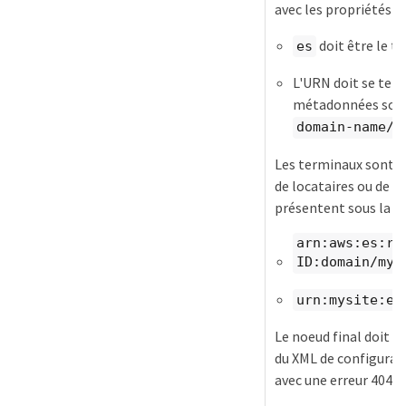
avec les propriétés su
doit être le t
es
L'URN doit se termi
métadonnées sont 
domain-name/m
Les terminaux sont co
de locataires ou de l'
présentent sous la fo
arn:aws:es:re
ID:domain/myd
urn:mysite:es
Le noeud final doit ê
du XML de configurat
avec une erreur 404.