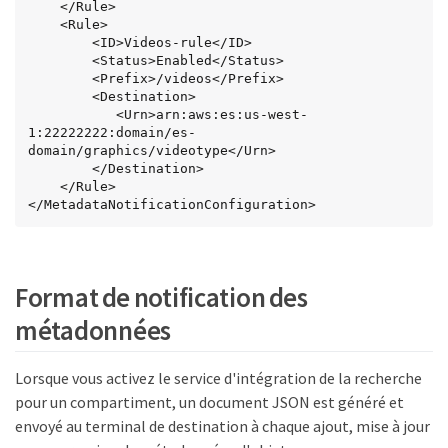
    </Rule>

    <Rule>

        <ID>Videos-rule</ID>

        <Status>Enabled</Status>

        <Prefix>/videos</Prefix>

        <Destination>

           <Urn>arn:aws:es:us-west-
1:22222222:domain/es-
domain/graphics/videotype</Urn>

        </Destination>

    </Rule>

</MetadataNotificationConfiguration>
Format de notification des
métadonnées
Lorsque vous activez le service d'intégration de la recherche
pour un compartiment, un document JSON est généré et
envoyé au terminal de destination à chaque ajout, mise à jour