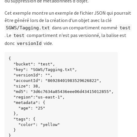
ou suppression de métadonnées d'objet.
Cet exemple montre un exemple de fichier JSON qui pourrait
être généré lors de la création d'un objet avec la clé
dans un compartiment nommé
SGWS/Tagging.txt
test
. Le
compartiment n'est pas versionné, la balise est
test
donc
vide.
versionId
{

  "bucket": "test",

  "key": "SGWS/Tagging.txt",

  "versionId": "",

  "accountId": "86928401983529626822",

  "size": 38,

  "md5": "3d6c7634a85436eee06d43415012855",

  "region":"us-east-1",

  "metadata": {

    "age": "25"

  },

  "tags": {

    "color": "yellow"

  }

}