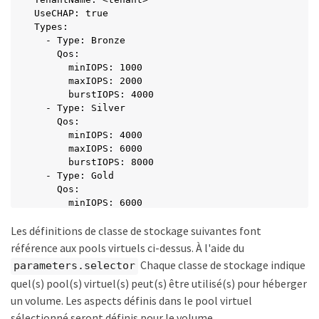
UseCHAP: true

Types:

  - Type: Bronze

    Qos:

      minIOPS: 1000

      maxIOPS: 2000

      burstIOPS: 4000

  - Type: Silver

    Qos:

      minIOPS: 4000

      maxIOPS: 6000

      burstIOPS: 8000

  - Type: Gold

    Qos:

      minIOPS: 6000

      maxIOPS: 8000

Les définitions de classe de stockage suivantes font
      burstIOPS: 10000

type: Silver

référence aux pools virtuels ci-dessus. À l'aide du
labels:

Chaque classe de stockage indique
parameters.selector
  store: solidfire

quel(s) pool(s) virtuel(s) peut(s) être utilisé(s) pour héberger
  k8scluster: dev-1-cluster

region: us-east-1

un volume. Les aspects définis dans le pool virtuel
storage:

sélectionné seront définis pour le volume.