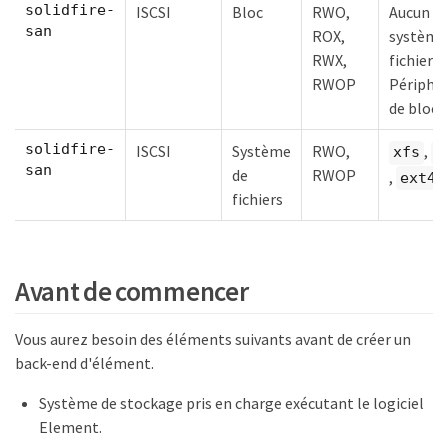
solidfire-
ISCSI
Bloc
RWO,
Aucun
san
ROX,
système
RWX,
fichiers.
RWOP
Périphér
de bloc b
solidfire-
ISCSI
Système
RWO,
,
xfs
e
san
de
RWOP
,
ext4
fichiers
Avant de commencer
Vous aurez besoin des éléments suivants avant de créer un
back-end d'élément.
Système de stockage pris en charge exécutant le logiciel
Element.