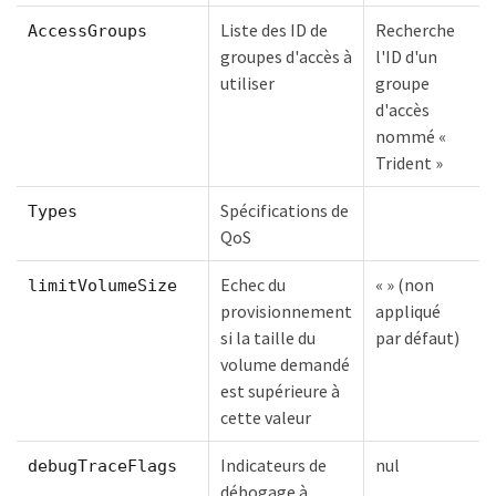
Liste des ID de
Recherche
AccessGroups
groupes d'accès à
l'ID d'un
utiliser
groupe
d'accès
nommé «
Trident »
Spécifications de
Types
QoS
Echec du
« » (non
limitVolumeSize
provisionnement
appliqué
si la taille du
par défaut)
volume demandé
est supérieure à
cette valeur
Indicateurs de
nul
debugTraceFlags
débogage à