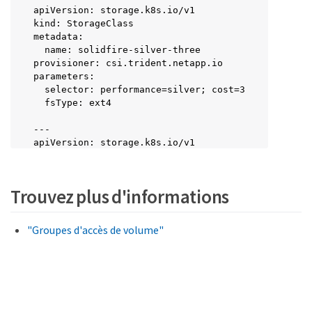
apiVersion: storage.k8s.io/v1

kind: StorageClass

metadata:

  name: solidfire-silver-three

provisioner: csi.trident.netapp.io

parameters:

  selector: performance=silver; cost=3

  fsType: ext4

---

apiVersion: storage.k8s.io/v1

kind: StorageClass

metadata:

  name: solidfire-bronze-two

Trouvez plus d'informations
provisioner: csi.trident.netapp.io

parameters:

  selector: performance=bronze; cost=2

"Groupes d'accès de volume"
  fsType: ext4

---

apiVersion: storage.k8s.io/v1

kind: StorageClass

metadata:
