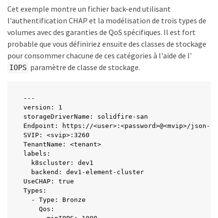
Cet exemple montre un fichier back-end utilisant
l'authentification CHAP et la modélisation de trois types de
volumes avec des garanties de QoS spécifiques. Il est fort
probable que vous définiriez ensuite des classes de stockage
pour consommer chacune de ces catégories à l'aide de l'
paramètre de classe de stockage.
IOPS
---

version: 1

storageDriverName: solidfire-san

Endpoint: https://<user>:<password>@<mvip>/json-rp
SVIP: <svip>:3260

TenantName: <tenant>

labels:

  k8scluster: dev1

  backend: dev1-element-cluster

UseCHAP: true

Types:

  - Type: Bronze

    Qos:
