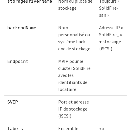
Nom du pilote de
Toujours «
storageDriverName
stockage
SolidFire-
san »
Nom
Adresse IP «
backendName
personnalisé ou
SolidFire_ »
système back-
+ stockage
end de stockage
(iSCSI)
MVIP pour le
Endpoint
cluster SolidFire
avec les
identifiants de
locataire
Port et adresse
SVIP
IP de stockage
(iSCSI)
Ensemble
« »
labels