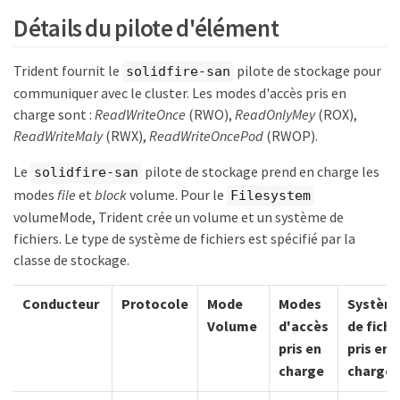
Détails du pilote d'élément
Trident fournit le
pilote de stockage pour
solidfire-san
communiquer avec le cluster. Les modes d'accès pris en
charge sont :
ReadWriteOnce
(RWO),
ReadOnlyMey
(ROX),
ReadWriteMaly
(RWX),
ReadWriteOncePod
(RWOP).
Le
pilote de stockage prend en charge les
solidfire-san
modes
file
et
block
volume. Pour le
Filesystem
volumeMode, Trident crée un volume et un système de
fichiers. Le type de système de fichiers est spécifié par la
classe de stockage.
Conducteur
Protocole
Mode
Modes
Systèm
Volume
d'accès
de fichi
pris en
pris en
charge
charge