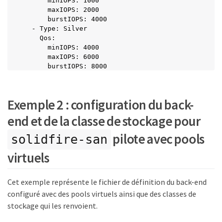
      minIOPS: 1000

      maxIOPS: 2000

      burstIOPS: 4000

  - Type: Silver

    Qos:

      minIOPS: 4000

      maxIOPS: 6000

      burstIOPS: 8000

  - Type: Gold

    Qos:

      minIOPS: 6000

Exemple 2 : configuration du back-
      maxIOPS: 8000

      burstIOPS: 10000
end et de la classe de stockage pour
pilote avec pools
solidfire-san
virtuels
Cet exemple représente le fichier de définition du back-end
configuré avec des pools virtuels ainsi que des classes de
stockage qui les renvoient.