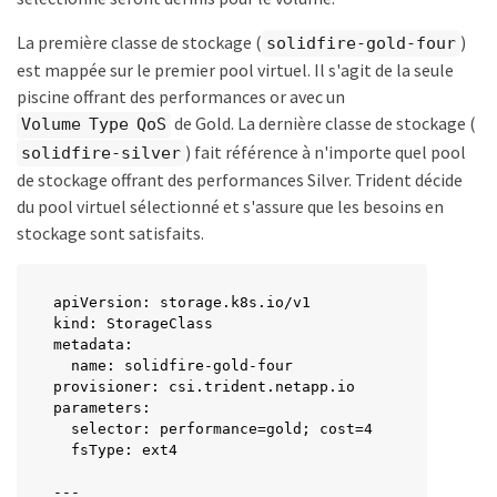
  - labels:

      performance: gold

La première classe de stockage (
)
solidfire-gold-four
      cost: "4"

est mappée sur le premier pool virtuel. Il s'agit de la seule
    zone: us-east-1a

    type: Gold

piscine offrant des performances or avec un
  - labels:

de Gold. La dernière classe de stockage (
Volume Type QoS
      performance: silver

) fait référence à n'importe quel pool
solidfire-silver
      cost: "3"

    zone: us-east-1b

de stockage offrant des performances Silver. Trident décide
    type: Silver

du pool virtuel sélectionné et s'assure que les besoins en
  - labels:

stockage sont satisfaits.
      performance: bronze

      cost: "2"

    zone: us-east-1c

apiVersion: storage.k8s.io/v1

    type: Bronze

kind: StorageClass

  - labels:

metadata:

      performance: silver

  name: solidfire-gold-four

      cost: "1"

provisioner: csi.trident.netapp.io

    zone: us-east-1d
parameters:

  selector: performance=gold; cost=4

  fsType: ext4

---
